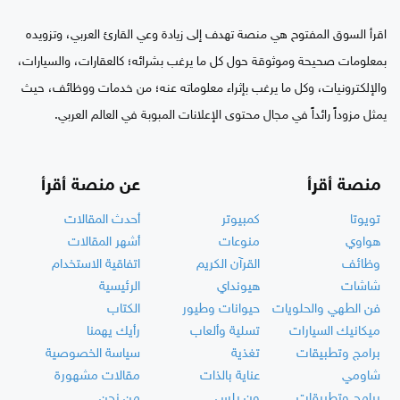
اقرأ السوق المفتوح هي منصة تهدف إلى زيادة وعي القارئ العربي، وتزويده
بمعلومات صحيحة وموثوقة حول كل ما يرغب بشرائه؛ كالعقارات، والسيارات،
والإلكترونيات، وكل ما يرغب بإثراء معلوماته عنه؛ من خدمات ووظائف، حيث
يمثل مزوداً رائداً في مجال محتوى الإعلانات المبوبة في العالم العربي.
منصة أقرأ
عن منصة أقرأ
تويوتا
كمبيوتر
أحدث المقالات
هواوي
منوعات
أشهر المقالات
وظائف
القرآن الكريم
اتفاقية الاستخدام
شاشات
هيونداي
الرئيسية
فن الطهي والحلويات
حيوانات وطيور
الكتاب
ميكانيك السيارات
تسلية وألعاب
رأيك يهمنا
برامج وتطبيقات
تغذية
سياسة الخصوصية
شاومي
عناية بالذات
مقالات مشهورة
برامج وتطبيقات
ون بلس
من نحن