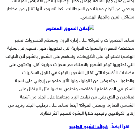
يحسن عمل جهاز المناعة ويقلل خطر الإصابة ببعض الأمراض المزمنة،
ويحمي من أنواع معينة من السرطانات، كما أنه وجد أنّها تقلل من مخاطر
مشاكل العين والجهاز الهضمي.
تساعد الخضروات والفواكه على إدارة الوزن ومعظم الخضروات تعتبر
منخفضة الدهون والسعرات الحرارية التي تحتويها، فهي تسهم في عملية
الهضم؛ لاحتوائها على الأنزيمات، وتساهم على الشعور بالشبع لأنّ الألياف
التي تحتويها توفر الشعور بالامتلاء مع سعرات حرارية أقل. وتحتوي على
مضادات الأكسجة التي تقلل الشعور بالرغبة في تناول السكريات
والحلويات وتعوض عن تناولها، ولها تأثير ملموس إيجابي على نسبة
السكر في الدم فتمنع انخفاضه، وتحتوي بعضها مثل البرتقال على
فيتامين ج الذي يقي من نزلات البرد ويحافظ على الجلد من أشعة
الشمس الضارة. وبعض الفواكه أيضا تساعد على ترطيب الجلد وتزيد من
إنتاج الكولاجين وتجديد خلايا البشرة لتصبح أكثر نظارة.
اقرأ أيضاً:
فوائد الشيح الطبية