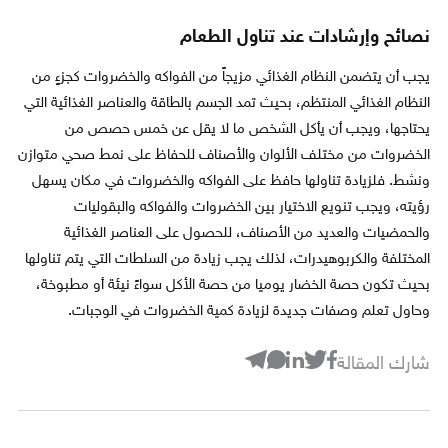
نصائح وإرشادات عند تناول الطعام
يجب أن يتضمن النظام الغذائي مزيجاً من الفواكه والخضروات كجزءٍ من
النظام الغذائي المنتظم، بحيث تمد الجسم بالطاقة والعناصر الغذائية التي
يحتاجها، ويجب أن يأكل الشخص ما لا يقل عن خمس حصص من
الخضروات من مختلف الألوان والأصناف للحفاظ على نمط صحي متوازن
ونشط. فلزيادة تناولها حافظ على الفواكه والخضروات في مكان يسهل
رؤيته، ويجب تنويع الاختيار بين الخضروات والفواكه والبقوليات
والحمضيات والعديد من الأصناف، للحصول على العناصر الغذائية
المختلفة والكربوهيدرات، لذلك يجب زيادة من السلطات التي يتم تناولها
بحيث تكون حصة الخضار يوميا من حصة الأكل سواءً نيئة أو مطبوخة،
وحاول تعلم وصفات جديدة لزيادة كمية الخضروات في الوجبات.
شارك المقالة