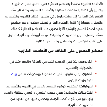
الأطعمة الطازجة تحتفظ بالعناصر الغذائية التي تحملها لفترات طويلة،
وتتميز بأن تكلفتها منخفضة مقارنة بالأطعمة المعلبة، ولا تحتاج مثلا
الخضروات الطازجة إلى وقت طويل في طهيها، كذلك الللحوم والأسماك
والبيض، وفعليا إنّ تناول الطعام الطازج نصف مطهو أو غير مطبوخ
مفيد لصحة الجسم والبشرة لأنّها تحتوي على العناصر الغذائية كاملة،
فمثلا يفضل تناول الخضروات والفواكه غير مطهوة لأنها طازجة تحتوي
على أغلب الفيتامينات والمعادن والعناصر الغذائية.
مصادر الحصول على الطاقة من الأطعمة الطازجة
الكربوهيدرات:
فهي المصدر الأساسي للطاقة وتتوفر مثلا في
الفاصولياء والعدس.
الدهون:
يجب تناولها بكميات معقولة ويمكن أخذها من
زيت
الذرة وزيت الزيتون.
البروتينات:
تستخدم كوقود للجسم وتوجد في اللحوم والأسماك.
الفيتامينات والمعادن:
فهي مصدر أساسي ورئيسي للطاقة والغذاء
ولها دور في تكون أعضاء الجسم ونحصل عليها من العديد من
الخضروات الطازجة.