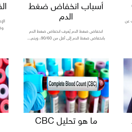
أسباب انخفاض ضغط
الف
الدم
يل CRP للكشف عن
الإص
وقت
انخفاض ضغط الدم يُعرف انخفاض ضغط الدم
بانخفاض ضغط الدم إلى أقل من 90/60، ويتم...
ما هو تحليل CBC