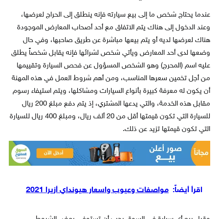
عندما يحتاج شخص ما إلى بيع سيارته فإنه ينطلق إلى الحراج لعرضها،
وعند الدخول إلى هناك يتم الاتفاق مع أحد أصحاب المعارض الموجودة
هناك لعرضها لديه أو يتم بيعها مباشرة عن طريق صاحبها، وفي حال
وضعها لدى أحد المعارض ويأتي شخص لشرائها فإنه يقابل شخصاً يطلق
عليه اسم (المحرج) وهو الشخص المسؤول عن فحص السيارة وتقييمها
من أجل تخمين سعرها المناسب، ومن أهم شروط العمل في هذه المهنة
أن يكون له معرفة كبيرة بأنواع السيارات ومشاكلها، ويتم استيفاء رسوم
مقابل هذه الخدمة، والتي يدعها المشتري، إذ يتم دفع مبلغ 200 ريال
للسيارة التي تكون قيمتها أقل من 20 ألف ريال، ومبلغ 400 ريال للسيارة
التي تكون قيمتها تزيد عن ذلك.
اقرأ أيضاً:
مواصفات وعيوب واسعار هيونداي أزيرا 2021