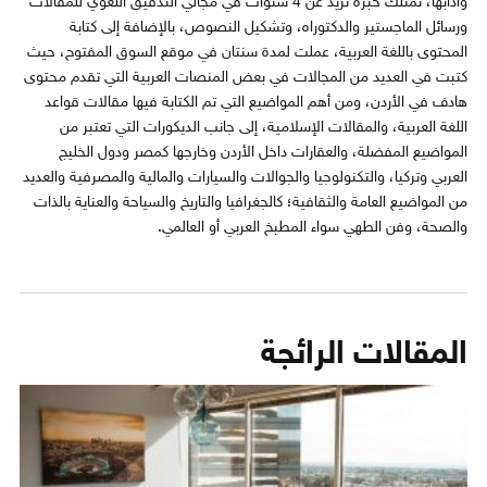
وآدابها، تمتلك خبرة تزيد عن 4 سنوات في مجاليّ التدقيق اللغوي للمقالات
ورسائل الماجستير والدكتوراه، وتشكيل النصوص، بالإضافة إلى كتابة
المحتوى باللغة العربية، عملت لمدة سنتان في موقع السوق المفتوح، حيث
كتبت في العديد من المجالات في بعض المنصات العربية التي تقدم محتوى
هادف في الأردن، ومن أهم المواضيع التي تم الكتابة فيها مقالات قواعد
اللغة العربية، والمقالات الإسلامية، إلى جانب الديكورات التي تعتبر من
المواضيع المفضلة، والعقارات داخل الأردن وخارجها كمصر ودول الخليج
العربي وتركيا، والتكنولوجيا والجوالات والسيارات والمالية والمصرفية والعديد
من المواضيع العامة والثقافية؛ كالجغرافيا والتاريخ والسياحة والعناية بالذات
والصحة، وفن الطهي سواء المطبخ العربي أو العالمي.
المقالات الرائجة