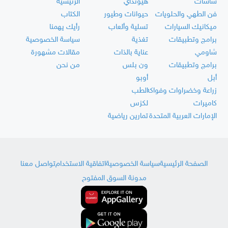
شاشات
هيونداي
الرئيسية
فن الطهي والحلويات
حيوانات وطيور
الكتاب
ميكانيك السيارات
تسلية وألعاب
رأيك يهمنا
برامج وتطبيقات
تغذية
سياسة الخصوصية
شاومي
عناية بالذات
مقالات مشهورة
برامج وتطبيقات
ون بلس
من نحن
أبل
أوبو
زراعة وخضراوات وفواكه
الطب
كاميرات
لكزس
الإمارات العربية المتحدة
تمارين رياضية
الصفحة الرئيسية
سياسة الخصوصية
اتفاقية الاستخدام
تواصل معنا
مدونة السوق المفتوح