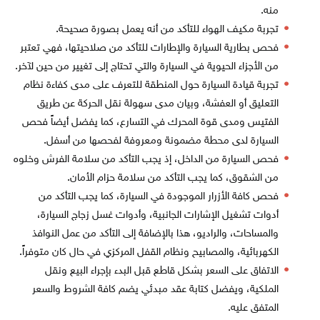
منه.
تجربة مكيف الهواء للتأكد من أنه يعمل بصورة صحيحة.
فحص بطارية السيارة والإطارات للتأكد من صلاحيتها، فهي تعتبر
من الأجزاء الحيوية في السيارة والتي تحتاج إلى تغيير من حين لآخر.
تجربة قيادة السيارة حول المنطقة للتعرف على مدى كفاءة نظام
التعليق أو العفشة، وبيان مدى سهولة نقل الحركة عن طريق
الفتيس ومدى قوة المحرك في التسارع، كما يفضل أيضاً فحص
السيارة لدى محطة مضمونة ومعروفة لفحصها من أسفل.
فحص السيارة من الداخل، إذ يجب التأكد من سلامة الفرش وخلوه
من الشقوق، كما يجب التأكد من سلامة حزام الأمان.
فحص كافة الأزرار الموجودة في السيارة، كما يجب التأكد من
أدوات تشغيل الإشارات الجانبية، وأدوات غسل زجاج السيارة،
والمساحات، والراديو، هذا بالإضافة إلى التأكد من عمل النوافذ
الكهربائية، والمصابيح ونظام القفل المركزي في حال كان متوفراً.
الاتفاق على السعر بشكل قاطع قبل البدء بإجراء البيع ونقل
الملكية، ويفضل كتابة عقد مبدئي يضم كافة الشروط والسعر
المتفق عليه.