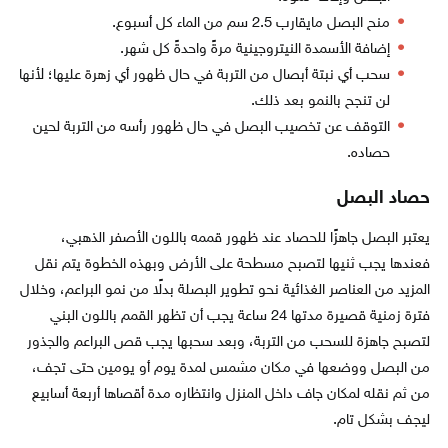
منح البصل مايقارب 2.5 سم من الماء كل أسبوع.
إضافة الأسمدة النيتروجينية مرةً واحدةً كل شهر.
سحب أي نبتة أبصال من التربة في حال ظهور أي زهرة عليها؛ لأنها
لن تنجح بالنمو بعد ذلك.
التوقف عن تخصيب البصل في حال ظهور رأسه من التربة لحين
حصاده.
حصاد البصل
يعتبر البصل جاهزًا للحصاد عند ظهور قممه باللون الأصفر الذهبي،
فعندها يجب ثنيها لتصبح مسطحة على الأرض وبهذه الخطوة يتم نقل
المزيد من العناصر الغذائية نحو تطوير البصلة بدلًا من نمو البراعم، وخلال
فترة زمنية قصيرة مدتها 24 ساعة يجب أن تظهر القمم باللون البني
لتصبح جاهزة للسحب من التربة، وبعد سحبها يجب قص البراعم والجذور
من البصل ووضعها في مكان مشمس لمدة يوم أو يومين حتى تجف،
من ثم نقله لمكان جاف داخل المنزل وانتظاره مدة أقصاها أربعة أسابيع
ليجف بشكل تام.