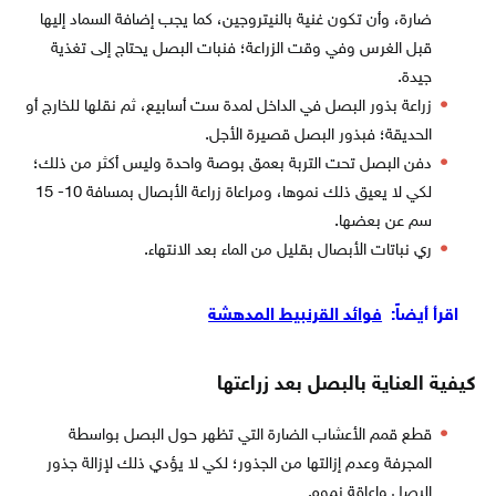
ضارة، وأن تكون غنية بالنيتروجين، كما يجب إضافة السماد إليها
قبل الغرس وفي وقت الزراعة؛ فنبات البصل يحتاج إلى تغذية
جيدة.
زراعة بذور البصل في الداخل لمدة ست أسابيع، ثم نقلها للخارج أو
الحديقة؛ فبذور البصل قصيرة الأجل.
دفن البصل تحت التربة بعمق بوصة واحدة وليس أكثر من ذلك؛
لكي لا يعيق ذلك نموها، ومراعاة زراعة الأبصال بمسافة 10- 15
سم عن بعضها.
ري نباتات الأبصال بقليل من الماء بعد الانتهاء.
اقرأ أيضاً:
فوائد القرنبيط المدهشة
كيفية العناية بالبصل بعد زراعتها
قطع قمم الأعشاب الضارة التي تظهر حول البصل بواسطة
المجرفة وعدم إزالتها من الجذور؛ لكي لا يؤدي ذلك لإزالة جذور
البصل وإعاقة نموه.