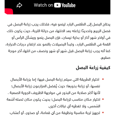
يحتاج البصل إلى الطقس البارد لينمو فيه، فلذلك يجب زراعة البصل في
فصل الربيع وتحديدًا زراعته بعد الانتهاء من حراثة التربة، حيث يكون ذلك
في أواخر شهر أذار أو بداية نيسان، فإن البصل ينمو ويشكّل الرأس أو
القمة في الطقس البارد، وتبدأ البصيلات بالنمو عند ارتفاع درجات الحرارة،
كما أنه يجب زراعة البصل قبل شهر أو شهر ونصف من انتهاء أخر موجة
صقيع.
كيفية زراعة البصل
اختيار الطريقة التي سيتم زراعة البصل فيها؛ إما بزراعة الأبصال
نفسها، أو زراعة بذورها؛ حيث يُفضل المزارعون زراعة الأبصال؛
لأنها أكثر صلابة من البذور في مواجهة الظروف الجوية الصعبة .
اختيار مكان مناسب لزراعة البصل؛ بحيث يكون مكان تصله أشعة
الشمس، ولا تغطيه أي نباتات أخرى.
تجهيز تربة مناسبة ونظيفة من أي قمامة، أو صخور، أو أعشاب