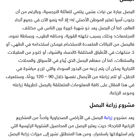
البصل عبارة عن نبات عشبي ينتمي للعائلة النرجسية، وبالرغم من أن
جنوب آسيا تعتبر الموطن الأصلي له؛ إلا أنه ينمو الآن في جميع أنحاء
العالم، كما أن البصل يعد ذو شهرة كبيرة بين الناس في مختلف
المجتمعات؛ وذلك بسبب نكهته القوية، ومذاقه الطيب، وبساطة نموه،
فالبصل من النباتات المتعددة الاستخدام فيمكن استخدامه في الطهي، أو
كـ منكهات في الأطباق المختلفة كالحساء والشواء، أو كنوع من المقبلات
والسلطات، كما أن معظم البصل الذي يُباع في الأسواق والمحلات
التجارية يمكن أن يتم زرعه من البذور السوداء والتي تزرع مباشرة في
الحقل، أو تتم زراعته من الأبصال نفسها خلال 90 – 120 يومًا، وسنتعرف
في هذا المقال على كافة المعلومات المتعتلقة بالبصل كطريقة زراعته
وموعد الزراعة.
مشروع زراعة البصل
يعد مشروع
زراعة
البصل في الأراضي الصحراوية واحداً من المشاريع
الزراعية الناجحة؛ حيث يعتبر البصل من المحاصيل الشتوية الرئيسية التي
يتم استهلاكها باستمرار، ومن هذا المنطلق نشير إلى ميزات زراعة البصل