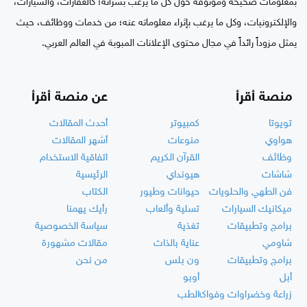
بمعلومات صحيحة وموثوقة حول كل ما يرغب بشرائه؛ كالعقارات، والسيارات،
والإلكترونيات، وكل ما يرغب بإثراء معلوماته عنه؛ من خدمات ووظائف، حيث
يمثل مزوداً رائداً في مجال محتوى الإعلانات المبوبة في العالم العربي.
منصة أقرأ
عن منصة أقرأ
تويوتا
كمبيوتر
أحدث المقالات
هواوي
منوعات
أشهر المقالات
وظائف
القرآن الكريم
اتفاقية الاستخدام
شاشات
هيونداي
الرئيسية
فن الطهي والحلويات
حيوانات وطيور
الكتاب
ميكانيك السيارات
تسلية وألعاب
رأيك يهمنا
برامج وتطبيقات
تغذية
سياسة الخصوصية
شاومي
عناية بالذات
مقالات مشهورة
برامج وتطبيقات
ون بلس
من نحن
أبل
أوبو
زراعة وخضراوات وفواكه
الطب