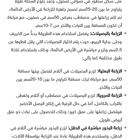
على شكل سطور في صواني تشتيل، وعند بلوغ الشتلة طولاً
يتراوح ما بين 20-25سم تصبح جاهزة للزراعة في الأرض الدائمة،
ثم تتم زراعتها في مصاطب بعرض 50سم في صفين، مع مراعاة
أن تكون المسافة بين النبات والآخر من 7-10سم.
الزراعة بالبصيلات:
يفضل استخدام هذه الطريقة بدءاً من الخريف
وحتى بداية الربيع، حيث يتم اختيار البصيلات التي يقل قطرها عن
2.5سم وتزرع مباشرة في الأرض الدائمة، وذلك باستخدام ثلاثة
طرق مختلفة كما يأتي:
الزراعة البعلية:
تزرع البصيلات في أتلام تفصل بينها مسافة
50سم، مع مراعاة ترك مسافة تتراوح ما بين 10-20سم بين
النبات والآخر.
الزراعة المروية:
تزرع البصيلات في مصاطب أو أتلام وتغطى
بالتراب بالكامل، أما في حال الرغبة في إنتاج البصل الأخضر
فيفضل زراعتها على عمق كبير؛ وذلك للحصول على نبات ذو عنق
أبيض طويل.
زراعة البذور مباشرة في الحقل:
تزرع البذور مباشرة في أتلام في
الحقل، وتستخدم هذه الطريقة عادة عند الزراعة بواسطة الآلات،