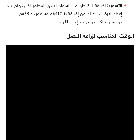
التسميد:
إضافة 1-2 طن من السماد البلدي المختمر لكل دونم عند
إعداد الأرض، ناهيك عن إضافة 5-10كغم فسفور، و 8كغم
بوتاسيوم لكل دونم عند إعداد الأرض.
الوقت المناسب لزراعة البصل