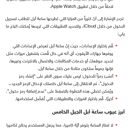
لاحقاً من خلال تطبيق Apple Watch.
تجدر الإشارة إلى أنّ كثيراً من المزايا التي تطرحها ساعة أبل تتطلب تسجيل
الدخول من خلال iCloud، ولتحديد التطبيقات التي تريدها يُمكنك اتباع ما
يلي:
قُم باختيار الإعدادات، حيث إنّ ساعة أبل تعرض الإعدادات التي
يوفرها جهازك الأيفون، أي أنه في حال قُمت بتشغيل ميزات مثل
تحديد موقعكَ أو خدمات المكالمات والاتصال بالانترنت وغيرها،
فإنها جميعاً ستكون متاحة من خلال ساعة أبل.
أنشئ رمزاً للدخول: ليس عليك سوى النقر على “إنشاء رمز
الدخول”، ثم الانتقال إلى ساعة أبل خاصتك لإدخال الرمز الجديد،،
ويُمكن تخطي هذه الخطوة بالضغط على “عدم إضافة رمز دخول”.
أخيرًا، قُم باختيار الميزات والتطبيقات التي تُفضّل استخدامها.
أبرز عيوب ساعة أبل الجيل الخامس
لا تمتاز الساعة بتوفر أيّة كاميرا، مما يجعل المستخدم يحتاج لكاميرا