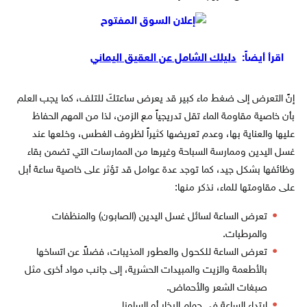
اقرأ أيضاً:
دليلك الشامل عن العقيق اليماني
إنً التعرض إلى ضغط ماء كبير قد يعرض ساعتكَ للتلف، كما يجب العلم
بأن خاصية مقاومة الماء تقل تدريجياً مع الزمن، لذا من المهم الحفاظ
عليها والعناية بها، وعدم تعريضها كثيراً لظروف الغطس، وخلعها عند
غسل اليدين وممارسة السباحة وغيرها من الممارسات التي تضمن بقاء
وظائفها بشكل جيد، كما توجد عدة عوامل قد تؤثر على خاصية ساعة أبل
على مقاومتها للماء، نذكر منها:
تعرض الساعة لسائل غسل اليدين (الصابون) والمنظفات
والمرطبات.
تعرض الساعة للكحول والعطور المذيبات، فضلاً عن اتساخها
بالأطعمة والزيت والمبيدات الحشرية، إلى جانب مواد أخرى مثل
صبغات الشعر والأحماض.
ارتداء الساعة في حمام البخار أو الساونا.