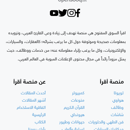
اقرأ السوق المفتوح هي منصة تهدف إلى زيادة وعي القارئ العربي، وتزويده
بمعلومات صحيحة وموثوقة حول كل ما يرغب بشرائه؛ كالعقارات، والسيارات،
والإلكترونيات، وكل ما يرغب بإثراء معلوماته عنه؛ من خدمات ووظائف، حيث
يمثل مزوداً رائداً في مجال محتوى الإعلانات المبوبة في العالم العربي.
منصة أقرأ
عن منصة أقرأ
تويوتا
كمبيوتر
أحدث المقالات
هواوي
منوعات
أشهر المقالات
وظائف
القرآن الكريم
اتفاقية الاستخدام
شاشات
هيونداي
الرئيسية
فن الطهي والحلويات
حيوانات وطيور
الكتاب
ميكانيك السيارات
تسلية وألعاب
رأيك يهمنا