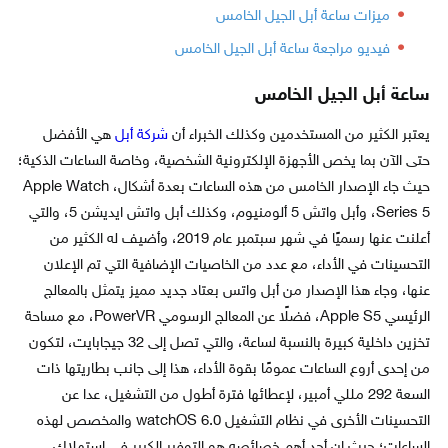
ميزات ساعة أبل الجيل الخامس
فيديو مراجعة ساعة أبل الجيل الخامس
ساعة أبل الجيل الخامس
يعتبر الكثير من المستخدمين وكذلك الخبراء أن
شركة أبل
هي الأفضل
حتى الآن بما يخص الأجهزة الإلكترونية الشخصية، وخاصة الساعات الذكية؛
حيث جاء الإصدار الخامس من هذه الساعات بعدة أشكال، Apple Watch
Series 5، وأبل واتش 5 ألومنيوم، وكذلك أبل واتش ايديشن 5، والتي
أعلنت عنها رسميًا في شهر سبتمبر عام 2019، وأضيف له الكثير من
التحسينات في الأداء، مع عدد من الخاصيات الإضافية التي تم الإعلان
عنها، وجاء هذا الإصدار من أبل واتس بعتاد جديد مميز يتمثل بالمعالج
الرئيسي Apple S5، فضلًا عن المعالج الرسومي PowerVR، مع مساحة
تخزين داخلية كبيرة بالنسبة لساعة، والتي تصل إلى 32 جيجابايت، لتكون
من إحدى أروع الساعات عمومًا بقوة الأداء، هذا إلى جانب بطاريتها ذات
السعة 292 مللي أمبير، لإعطائها فترة أطول من التشغيل، عدا عن
التحسينات الأخرى في نظام التشغيل watchOS 6.0 والمخصص لهذه
الساعات؛ حيث إن أحد أهم خصائصه هو التوفير الكبير في استهلاك