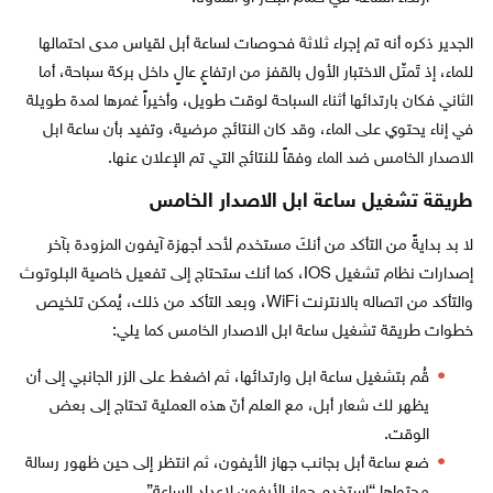
الجدير ذكره أنه تم إجراء ثلاثة فحوصات لساعة أبل لقياس مدى احتمالها
للماء، إذ تَمثّل الاختبار الأول بالقفز من ارتفاعٍ عالٍ داخل بركة سباحة، أما
الثاني فكان بارتدائها أثناء السباحة لوقت طويل، وأخيراً غمرها لمدة طويلة
في إناء يحتوي على الماء، وقد كان النتائج مرضية، وتفيد بأن ساعة ابل
الاصدار الخامس ضد الماء وفقاً للنتائج التي تم الإعلان عنها.
طريقة تشغيل ساعة ابل الاصدار الخامس
لا بد بدايةً من التأكد من أنكَ مستخدم لأحد أجهزة آيفون المزودة بآخر
إصدارات نظام تشغيل IOS، كما أنك ستحتاج إلى تفعيل خاصية البلوتوث
والتأكد من اتصاله بالانترنت WiFi، وبعد التأكد من ذلك، يُمكن تلخيص
خطوات طريقة تشغيل ساعة ابل الاصدار الخامس كما يلي:
قُم بتشغيل ساعة ابل وارتدائها، ثم اضغط على الزر الجانبي إلى أن
يظهر لك شعار أبل، مع العلم أنّ هذه العملية تحتاج إلى بعض
الوقت.
ضع ساعة أبل بجانب جهاز الأيفون، ثم انتظر إلى حين ظهور رسالة
محتواها “استخدم جهاز الأيفون لإعداد الساعة”.