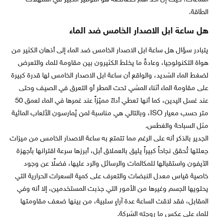
الطاقة.
هل ساعة ابل الاصدار الخامس ضد الماء
يتبادر سؤال هل ساعة ابل الاصدار الخامس ضد الماء إلى أذهان الكثير من
هواة التكنولوجيا، وعادةً ما يخلط الكثيرون بين مقاومة للماء والتعرض
لضغط الماء الشديد، والواقع أن ساعة ابل الاصدار الخامس لها قدرة كبيرة
على مقاومة الماء أثناء المشي تحت المطر أو التعرق في الصيف وحتى
عند غسل اليدين، كما أنها تعطي أداءً مميّزاً عند غمرها في الماء لعمق 50
متر حسب معيار ISO، وبالتالي هي مناسبة لمن يُمارسون الألعاب المائية
مثل السباحة والغطس.
الجدير بالذكر أنه على الرغم مما تتمتع به ساعة الاصدار الخامس من ميزات
جعلتها تُحقق نجاحاً كبيراً يليق بالعملاق أبل، أبرزها سرعة اقترانها بأجهزة
الآيفون واستقبالها للمكالمات والرسائل والرد عليها، فضلًا عن وجود
خاصية قياس معدل النبضات والتعرف على كمية السعرات الحرارية التي
يحتويها الجسم وغيرها من الأمور التي جذبت المستخدمين، إلا أنه وفي
المقابل، فقد لاقت الساعة عدة آراءٍ سلبية، من بينها ضعف مقاومتها
للماء على عكس ما روجته الشركة.