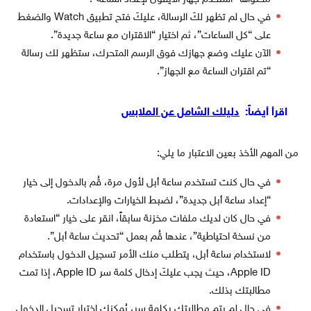
في حال لم تظهر لكَ الرسالة، عليكَ فتح تطبيق Watch والضغط
على “كل الساعات”، ثم اختيار “الاقتران مع ساعة جديدة”.
الآن عليك وضع جهازك فوق الرسم المتحرك، ستظهر لك رسالة
“تم اقتران الساعة مع الجهاز”.
اقرأ أيضاً:
دليلك الشامل عن الملابس
من المهم الأخذ بعين الاعتبار ما يلي:
في حال كنت تستخدم ساعة أبل لأول مرة، قُم بالدخول إلى خيار
“إعداد ساعة أبل جديدة”، لضبط الخيارات والإعدادات.
في حال كان لديك ملفات مخزنة سابقاً، انقر على خيار “استعادة
من نسخة احتياطية”، عندها قُم بعمل “تحديث ساعة أبل”.
لاستخدام ساعة أبل، يتطلب منك الأمر تسجيل الدخول باستخدام
Apple ID، حيث يجب عليكَ إدخال كلمة سر Apple ID، إذا تمت
مطالبتك بذلك.
في حال لم يتم مطالبتك بكلمة سر، يُمكنك اختيار تسجيل الدخول