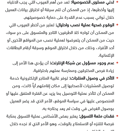
تدني مستوى الخصوصية:
تعد من أهم العيوب التي يجب الانتباه
إليها وأخطرها، إذ من الممكن أن تتم سرقة أو اختراق بيانات العميل
خلال ثواني بسبب عدم القدرة على حماية خصوصيتهم.
الوقوع ضحية عملية نصب واحتيال:
تعتبر من أخطر العيوب التي
من الممكن أن تواجه كلا الطرفين؛ التاجر والمتسوق على حدٍ سواء،
حيث من الممكن أن يتعرضوا لعملية نصب من المواقع الأخرى أو
أحد الأفراد، وذلك من خلال اختراق الموقع وسرقة أرقام البطاقات
الإئتمانية.
عدم وجود مسؤول عن شبكة الإنترنت:
أن يؤدي هذا الأمر إلى
زيادة فرص المخترقين وممارسة عملهم باحترافية.
التأخر في وصول المنتجات:
توفر غالبية المتاجر الإلكترونية خدمة
توصيل المشتريات لأصحابها إلى مكان إقامتهم أياً كانت، ومن
الممكن أن تتأخر عملية التوصيل بما يزيد عن الفترة المتفق عليها أو
المنصوص عليها في سياسة الموقع، الأمر الذي قد يضر العميل
بوصول الغرض في وقت لم يعد يحتاجه به.
فقدان متعة التسوق:
يعتبر بعض الأشخاص عملية التسوق بمثابة
فرصة للتنزه أو الاستمتاع بالوقت، وهو الأمر الذي لا نجده خلال