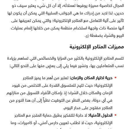
المجال كخاصية مميزة يوفرها لعملائه، إلا أن كل شيء يعتبر سيف ذو
حدين، لذا لابد من إدراك ما هي الجوانب السلبية التي يمكن أن يكون لها
تأثير على آلية التعامل مع المتاجر الإلكترونية؛ والتي يمكن تعريفها على
أنها منصة ذات واجهة استخدام منظمة يمكن من خلالها إتمام عمليات
البيع والشراء بضغطة زر.
مميزات المتاجر الإلكترونية
تتسم المتاجر الإلكترونية بالكثير من المزايا والخصائص التي تساهم بزيادة
نسب المتعاملين بها، ونشير فيما يلي إلى بعضٍ منها على النحو التالي:
حرية اختيار المكان والزمان:
تعتبر من أهم ما يميز المتاجر
الإلكترونية؛ حيث تتيح للمتسوق القدرة على التخلص من قيود
الزمان والمكان خلال الشراء؛ إذ بإمكان الأفراد التسوق من منازلهم
في أي دولة، بغض النظر عن التوقيت نظراً إلى أن هذا النوع من
المتاجر مفتوح على مدار اليوم.
الحلول الأمنية:
لا حاجة للتفكير بطرق حماية المتجر مع المتاجر
الإلكترونية، حيث لا تطلب تعيين حارس أمني، أو كاميرات، وما