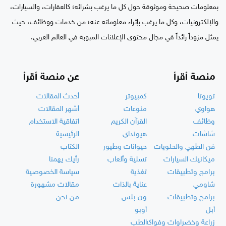
بمعلومات صحيحة وموثوقة حول كل ما يرغب بشرائه؛ كالعقارات، والسيارات،
والإلكترونيات، وكل ما يرغب بإثراء معلوماته عنه؛ من خدمات ووظائف، حيث
يمثل مزوداً رائداً في مجال محتوى الإعلانات المبوبة في العالم العربي.
منصة أقرأ
عن منصة أقرأ
تويوتا
كمبيوتر
أحدث المقالات
هواوي
منوعات
أشهر المقالات
وظائف
القرآن الكريم
اتفاقية الاستخدام
شاشات
هيونداي
الرئيسية
فن الطهي والحلويات
حيوانات وطيور
الكتاب
ميكانيك السيارات
تسلية وألعاب
رأيك يهمنا
برامج وتطبيقات
تغذية
سياسة الخصوصية
شاومي
عناية بالذات
مقالات مشهورة
برامج وتطبيقات
ون بلس
من نحن
أبل
أوبو
زراعة وخضراوات وفواكه
الطب