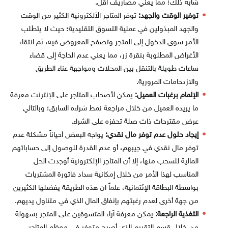
شابه ذلك؛ مما يعني مصاريف أقل.
توفير الوقت والجهد:
توفر المتاجر الألكترونية الكثير من الوقت
والجهد المبذولين في عملية التسوق التقليدية؛ حيث لا يتطلب
الأمر سوى الدخول إلى المتجر وتصفح المعروض فيه، ثم انتقاء
الأغراض المطلوبة بنقرة زر، مما يعني عدم الحاجة إلى قضاء
ساعات طويلة بالتنقل بين المحلات ومواجهة عناء الطريق
والازدحامات المرورية.
الإلمام برغبات العميل:
يمكن لأصحاب المتاجر على الإنترنت معرفة
ما يريده العميل من خلال مراجعة نمط شراءه السابق؛ وبالتالي
عرض مقترحات ذات صلة تحفزه على الشراء.
إيجاد حلول عدم توفر مال نقدي:
يواجه البعض أحياناً مشكلة عدم
توفر مال نقدي في جيبهم، أو عدم القدرة للوصول إلى حساباتهم
المالية للسحب منها، إلا أن المتاجر الإلكترونية أوجدت الحل
المناسب لهذا الأمر من خلال إمكانية سداد فاتورة المشتريات
بواسطة البطاقة الإئتمانية، علماً ان هذه الطريقة يفضلها الكثيرين
من جهة أخرى لعدم رغبتهم بإنفاق المال الذي في متناول يديهم.
التغذية الراجعة:
يمكن معرفة آراء المتسوقين على المتجر بسهولة
من خلال قسم التقييم الذي أصبح متوفر في معظم المتاجر