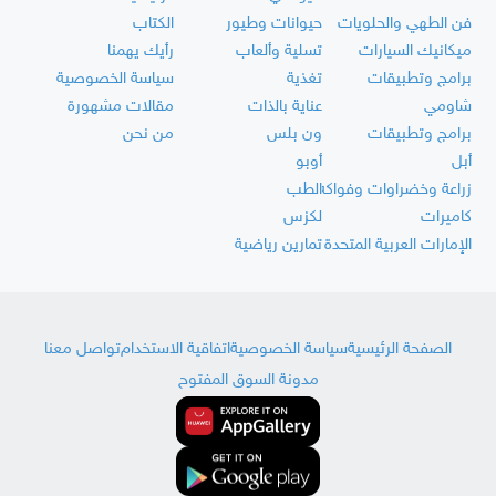
فن الطهي والحلويات
حيوانات وطيور
الكتاب
ميكانيك السيارات
تسلية وألعاب
رأيك يهمنا
برامج وتطبيقات
تغذية
سياسة الخصوصية
شاومي
عناية بالذات
مقالات مشهورة
برامج وتطبيقات
ون بلس
من نحن
أبل
أوبو
زراعة وخضراوات وفواكه
الطب
كاميرات
لكزس
الإمارات العربية المتحدة
تمارين رياضية
الصفحة الرئيسية
سياسة الخصوصية
اتفاقية الاستخدام
تواصل معنا
مدونة السوق المفتوح