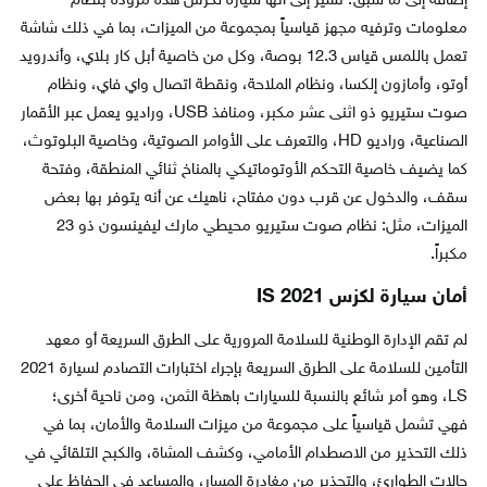
إضافةً إلى ما سبق؛ نشير إلى أنها سيارة لكزس هذه مزودة بنظام
معلومات وترفيه مجهز قياسياً بمجموعة من الميزات، بما في ذلك شاشة
تعمل باللمس قياس 12.3 بوصة، وكل من خاصية أبل كار بلاي، وأندرويد
أوتو، وأمازون إلكسا، ونظام الملاحة، ونقطة اتصال واي فاي، ونظام
صوت ستيريو ذو اثنى عشر مكبر، ومنافذ USB، وراديو يعمل عبر الأقمار
الصناعية، وراديو HD، والتعرف على الأوامر الصوتية، وخاصية البلوتوث،
كما يضيف خاصية التحكم الأوتوماتيكي بالمناخ ثنائي المنطقة، وفتحة
سقف، والدخول عن قرب دون مفتاح، ناهيك عن أنه يتوفر بها بعض
الميزات، مثل: نظام صوت ستيريو محيطي مارك ليفينسون ذو 23
مكبراً.
أمان سيارة لكزس IS 2021
لم تقم الإدارة الوطنية للسلامة المرورية على الطرق السريعة أو معهد
التأمين للسلامة على الطرق السريعة بإجراء اختبارات التصادم لسيارة 2021
LS، وهو أمر شائع بالنسبة للسيارات باهظة الثمن، ومن ناحية أخرى؛
فهي تشمل قياسياً على مجموعة من ميزات السلامة والأمان، بما في
ذلك التحذير من الاصطدام الأمامي، وكشف المشاة، والكبح التلقائي في
حالات الطوارئ، والتحذير من مغادرة المسار، والمساعد في الحفاظ على