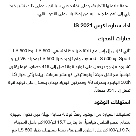
سمعة علامتها التجارية، وعلى ثقة محبي سياراتها، وعلى ذلك نشير فيما
يلي إلى أهم ما جاءت به من إمكانيات على النحو التالي:
أداء سيارة لكزس IS 2021
خيارات المحرك
تأتي لكزس إل إس مع ثلاثة طرز مختلفة، هي: LS 500، وLS 500 F
Sport، وhybrid LS 500h، وتم تزويد طراز LS 500 بمحرك V6 تيربو
تشارجد مزدوج؛ يعمل على توليد قوة تصل إلى 416 حصان، فيما يقترن
قياسياً مع ناقل حركة أوتوماتيكي ذو عشر سرعات، بينما يأتي طراز LS
500h الهايبرد بمحرك V6 ومحركين كهرباء جيدان يعملان على توليد قوة
تصل إلى 354 حصاناً.
استهلاك الوقود
تستهلك السيارة من الوقود وفقاً لوكالة حماية البيئة حين تكون مجهزة
بنظام الدفع الخلفي قياسياً؛ ما يقارب 15.7 لتر/100كم داخل المدينة،
و9.7 لتر/100كم على الطرق السريعة، بينما يستهلك طراز LS 500 مع