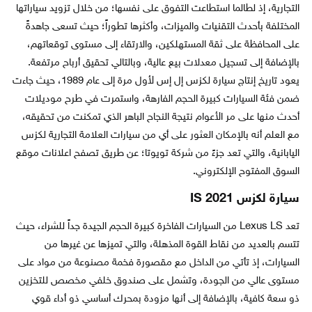
التجارية، إذ لطالما استطاعت التفوق على نفسها؛ من خلال تزويد سياراتها
المختلفة بأحدث التقنيات والميزات، وأكثرها تطوراً؛ حيث تسعى جاهدةً
على المحافظة على ثقة المستهلكين، والارتقاء إلى مستوى توقعاتهم،
بالإضافة إلى تسجيل معدلات بيع عالية، وبالتالي تحقيق أرباح مرتفعة.
يعود تاريخ إنتاج سيارة لكزس إل إس لأول مرة إلى عام 1989، حيث جاءت
ضمن فئة السيارات كبيرة الحجم الفارهة، واستمرت في طرح موديلات
أحدث منها على مر الأعوام نتيجة النجاح الباهر الذي تمكنت من تحقيقه،
مع العلم أنه بالإمكان العثور على أي من سيارات العلامة التجارية لكزس
اليابانية، والتي تعد جزءً من شركة تويوتا؛ عن طريق تصفح اعلانات موقع
السوق المفتوح الإلكتروني.
سيارة لكزس IS 2021
تعد Lexus LS من السيارات الفاخرة كبيرة الحجم الجيدة جداً للشراء، حيث
تتسم بالعديد من نقاط القوة المذهلة، والتي تميزها عن غيرها من
السيارات، إذ تأتي من الداخل مع مقصورة فخمة مصنوعة من مواد على
مستوى عالي من الجودة، وتشمل على صندوق خلفي مخصص للتخزين
ذو سعة كافية، بالإضافة إلى أنها مزودة بمحرك أساسي ذو أداء قوي