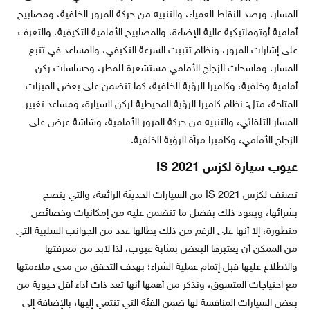
المسار، ورصد النقاط العمياء، والتنبيه من حركة المرور الخلفية، ومصابيح
أمامية أوتوماتيكية عالية الإضاءة، والمصابيح الأمامية التكيفية، والتعرف
على إشارات المرور، ونظام تثبيت السرعة التكيفي، والمساعد في تتبع
المسار، وماسحات الزجاج الأمامي مستشعرة للمطر، وحساسات ركن
أمامية وخلفية، وكاميرا الرؤية الخلفية، كما تتضمن على بعض الميزات
المتاحة، مثل: نظام كاميرا الرؤية المحيطية لركن السيارة، ومساعد تغيير
المسار التلقائي، والتنبيه من حركة المرور الأمامية، وشاشة عرض على
الزجاج الأمامي، وكاميرا مرآة الرؤية الخلفية.
عيوب سيارة لكزس IS 2021
تصنف لكزس IS 2021 من السيارات الحديثة الرائعة، والتي ينصح
بشرائها، ويعود ذلك بفضل ما تتضمن عليه من إمكانيات وخصائص
متطورة، إلا أنها على الرغم من ذلك يطالها عدد من الجوانب السلبية التي
من الممكن أن يعتبرها البعض بمثابة عيوب، لذا لابد من معرفتها
والاطلاع عليها قبل إتمام عملية الشراء؛ بهدف التحقق من مدى ملاءمتها
مع احتياجات المتسوق، ونذكر من أهمها أنها تعد ذات أداء أقل حيوية من
بعض السيارات المنافسة لها ضمن الفئة التي تنتمي إليها، بالإضافة إلى