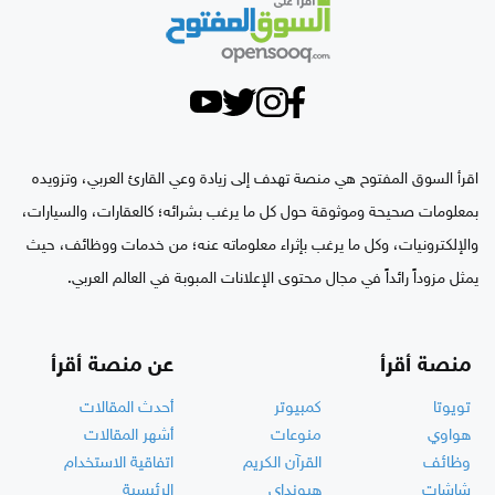
اقرأ السوق المفتوح هي منصة تهدف إلى زيادة وعي القارئ العربي، وتزويده
بمعلومات صحيحة وموثوقة حول كل ما يرغب بشرائه؛ كالعقارات، والسيارات،
والإلكترونيات، وكل ما يرغب بإثراء معلوماته عنه؛ من خدمات ووظائف، حيث
يمثل مزوداً رائداً في مجال محتوى الإعلانات المبوبة في العالم العربي.
منصة أقرأ
عن منصة أقرأ
تويوتا
كمبيوتر
أحدث المقالات
هواوي
منوعات
أشهر المقالات
وظائف
القرآن الكريم
اتفاقية الاستخدام
شاشات
هيونداي
الرئيسية