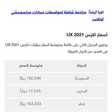
اقرأ أيضاً:
مراجعة شاملة لمواصفات سيارات ميتسوبيشي
آوتلاندر
أسعار لكزس UX 2021
يحتوي الجدول الآتي على قائمة بمتوسّط أسعار سيّارات لكزس UX 2021
في العديد من الدول العربيّة.
الدولة
متوسط السعر
السعوديّة
192,596 ريالاً
البحرين
17,545 ديناراً
قطر
163,333 ريالاً