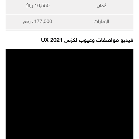
عُمان
16,550 ريالاً
الإمارات
177,000 درهم
فيديو مواصفات وعيوب لكزس UX 2021