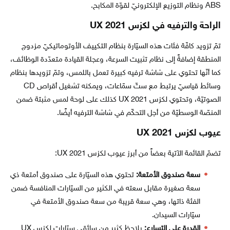
ABS ونظام التوزيع الإلكترونيّ لقوّة المكابح.
الراحة والترفيه في لكزس UX 2021
تمّ تزويد كافّة فئات هذه السيّارة بنظام التكييف الأوتوماتيكيّ مزدوج
المنطقة إضافةً إلى نظام تثبيت السرعة، وعجلة القيادة متعدّدة الوظائف،
كما أنّها تحتوي على شاشة ترفيه كبيرة تعمل باللمس، وتمّ تزويدها بنظام
وسائط قياسيّ يرتبط مع ستّ سمّاعات، ويمكنه تشغيل أقراص CD
الصوتيّة، وتحتوي لكزس UX 2021 كذلك على لوحة لمس مثبتة ضمن
المنصّة الوسطيّة من أجل التحكّم في شاشة الترفيه أيضًا.
عيوب لكزس UX 2021
تضمّ القائمة الآتية بعضاً من أبرز عيوب لكزس UX 2021:
سعة صندوق الأمتعة:
تحتوي هذه السيّارة على صندوق أمتعة ذي
سعة صغيرة مقابل سعته في الكثير من السيّارات المنافسة ضمن
الفئة ذاتها، وهي سعة قريبة من سعة صندوق الأمتعة في
سيّارات السيدان.
القدرة على التسارع:
يلاحظ كثير من سائقي سيّارات لكزس UX