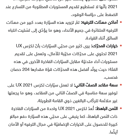
2021 بأنّها لا تستطيع تقديم المستويات المطلوبة من التسارع عند
الضغط على دوّاسة الوقود.
أماكن معدّات الترفيه:
تمّ تزويد هذه السيّارة بعدد كبير من معدّات
الترفيه المتناثرة في جميع الأنحاء، وهو ما يؤدّي إلى تشتيت انتباه
السائق أثناء القيادة.
خيارات المحرّك:
يرى كثير من محبّي السيّارات بأنّ لكزس UX
2021 تحتوي على محرّكات مخيّبة للآمال، وتعمل على تقديم
مستويات أداء متدنيّة مقابل السيّارات الفاخرة الأخرى في هذه
الفئة؛ حيث يولّد أفضل هذه المحرّكات قوّة مقدارها 204 حصان
فحسب.
سعة مقاعد الصفّ الثاني:
لا تعمل سيّارات لكزس UX 2021 على
توفير سعة مناسبة في الصفّ الثاني من المقاعد، وهو ما يجعلها
غير ملائمة للركّاب البالغين ذوي القامة الطويلة.
الثمن الباهظ:
تُعدّ لكزس UX 2021 واحدة من السيّارات الفاخرة
ذات الثمن الباهظ، كما ينبغي على محبّي هذه السيّارة دفع مبالغ
كبيرة للحصول على الخيارات الإضافيّة في مجال الترفيه أو الأمان
أيضًا.