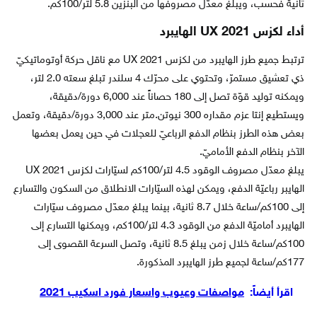
ثانية فحسب، ويبلغ معدّل مصروفها من البنزين 5.8 لتر/100كم.
أداء لكزس UX 2021 الهايبرد
ترتبط جميع طرز الهايبرد من لكزس UX 2021 مع ناقل حركة أوتوماتيكيّ
ذي تعشيق مستمرّ، وتحتوي على محرّك 4 سلندر تبلغ سعته 2.0 لتر،
ويمكنه توليد قوّة تصل إلى 180 حصاناً عند 6,000 دورة/دقيقة،
ويستطيع إنتا عزم مقداره 300 نيوتن.متر عند 3,000 دورة/دقيقة، وتعمل
بعض هذه الطرز بنظام الدفع الرباعيّ للعجلات في حين يعمل بعضها
الآخر بنظام الدفع الأماميّ.
يبلغ معدّل مصروف الوقود 4.5 لتر/100كم لسيّارات لكزس UX 2021
الهايبر رباعيّة الدفع، ويمكن لهذه السيّارات الانطلاق من السكون والتسارع
إلى 100كم/ساعة خلال 8.7 ثانية، بينما يبلغ معدّل مصروف سيّارات
الهايبرد أماميّة الدفع من الوقود 4.3 لتر/100كم، ويمكنها التسارع إلى
100كم/ساعة خلال زمن يبلغ 8.5 ثانية، وتصل السرعة القصوى إلى
177كم/ساعة لجميع طرز الهايبرد المذكورة.
اقرأ أيضاً:
مواصفات وعيوب واسعار فورد اسكيب 2021