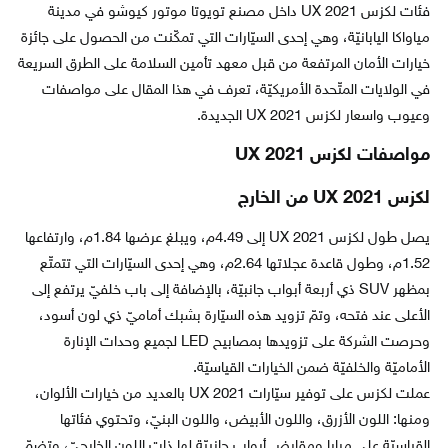
فئات لكزس UX 2021 داخل مصنع تويوتا موتور كيوشو في مدينة
مياواكا اليابانيّة، وهي إحدى السيّارات التي تمكّنت من الحصول على جائزة
خيارات الأمان المرتفعة من قبل معهد تأمين السلامة على الطرق السريعة
في الولايات المتّحدة الأمريكيّة، تعرف في هذا المقال على مواصفات
وعيوب واسعار لكزس UX 2021 الجديدة.
مواصفات لكزس UX 2021
لكزس UX 2021 من الخارج
يصل طول لكزس UX 2021 إلى 4.49م، ويبلغ عرضها 1.84م، وارتفاعها
1.52م، وطول قاعدة عجلاتها 2.64م، وهي إحدى السيّارات التي تتمتّع
بمظهر SUV ذي أربعة أبواب جانبيّة، بالإضافة إلى باب خلفيّ يرتفع إلى
الأعلى عند فتحه، وتمّ تزويد هذه السيّارة بشبك أماميّ ذي لون أسود،
وحرصت الشركة على تزويدها بمصابيح LED لجميع وحدات الإنارة
الأماميّة والخلفيّة ضمن الخيارات القياسيّة.
عملت لكزس على توفير سيّارات UX 2021 بالعديد من خيارات الألوان،
ومنها: اللون الأزرق، واللون الأبيض، واللون البنيّ، وتحتوي فئاتها
القياسيّة على مرايا ومقابض أبواب جانبيّة لها ذات اللون الخارجيّ، وتضمّ