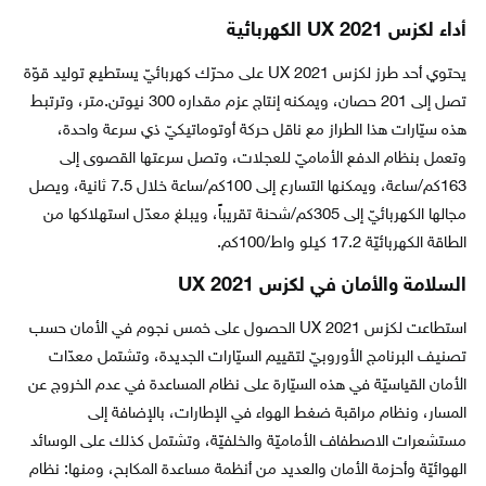
أداء لكزس UX 2021 الكهربائية
يحتوي أحد طرز لكزس UX 2021 على محرّك كهربائيّ يستطيع توليد قوّة
تصل إلى 201 حصان، ويمكنه إنتاج عزم مقداره 300 نيوتن.متر، وترتبط
هذه سيّارات هذا الطراز مع ناقل حركة أوتوماتيكيّ ذي سرعة واحدة،
وتعمل بنظام الدفع الأماميّ للعجلات، وتصل سرعتها القصوى إلى
163كم/ساعة، ويمكنها التسارع إلى 100كم/ساعة خلال 7.5 ثانية، ويصل
مجالها الكهربائيّ إلى 305كم/شحنة تقريباً، ويبلغ معدّل استهلاكها من
الطاقة الكهربائيّة 17.2 كيلو واط/100كم.
السلامة والأمان في لكزس UX 2021
استطاعت لكزس UX 2021 الحصول على خمس نجوم في الأمان حسب
تصنيف البرنامج الأوروبيّ لتقييم السيّارات الجديدة، وتشتمل معدّات
الأمان القياسيّة في هذه السيّارة على نظام المساعدة في عدم الخروج عن
المسار، ونظام مراقبة ضغط الهواء في الإطارات، بالإضافة إلى
مستشعرات الاصطفاف الأماميّة والخلفيّة، وتشتمل كذلك على الوسائد
الهوائيّة وأحزمة الأمان والعديد من أنظمة مساعدة المكابح، ومنها: نظام