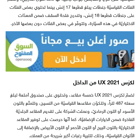
الفئات القياسيّة جنطات يبلغ قطرها 17 إنش بينما تحتوي بعض الفئات
على جنطات قطرها 18 إنش، وتندرج فتحة السقف ضمن المعدّات
الاختياريّة في هذه السيّارة، وتتوفّر في بعض الفئات دون بعضها الآخر.
لكزس UX 2021 من الداخل
تضمّ لكزس UX 2021 خمسة مقاعد، وتحتوي على صندوق أمتعة تبلغ
سعته 487 لتراً، وتتكوّن مقاعدها القياسيّة من النسيج، وتتمتّع باللون
الأسود أو اللون الرماديّ، وعملت الشركة على تقديم المقاعد الجلديّة
الفاخرة ضمن الخيارات الإضافيّة، كما أنّها حرصت على توفير المقاعد
الاختياريّة باللون البيج أو اللون الأحمر أو اللون الأبيض بالإضافة إلى
الألوان القياسيّة، وذلك لتلبية رغبات أكبر شريحة من العملاء.