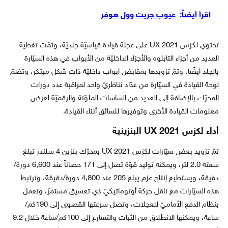
اقرأ أيضاً:
عيوب جريت وول هوفر
تحتوي لكزس UX 2021 على عجلة قيادة قياسيّة جلديّة، وتمّت تغطية
العديد من أجزاء التابلوه والأجزاء الداخليّة من الأبواب في هذه السيّارة
بالجلد أيضًا، وتمّ تزويدها بمقابض أبواب داخليّة ذات شكل مبتكر، وتضمّ
لوحة القيادة في السيّارة من عدّاد تناظريّ واحد لمراقبة عدد دورات
المحرّك بالإضافة إلى العديد من الشاشات الملوّنة والرقميّة لعرض
معلومات القيادة الأخرى وتوفيرها للسائق أثناء القيادة.
أداء لكزس UX 2021 البنزينية
تمّ تزويد بعض سيّارات لكزس UX 2021 بمحرّك بنزين 4 سلندر تبلغ
سعته 2.0 لتر، ويمكنه توليد قوّة تصل إلى 171 حصاناً عند 6,600 دورة/
دقيقة، ويستطيع إنتاج عزم يبلغ 205 عند 4,800 دورة/دقيقة، وترتبط
هذه السيّارات مع ناقل حركة أوتوماتيكيّ ذي تعشيق مستمرّ، وتعمل
بنظام الدفع الأماميّ للعجلات، وتصل سرعتها القصوى إلى 190كم/
ساعة، ويمكنها الانطلاق من الثبات والتسارع إلى 100كم/ساعة خلال 9.2