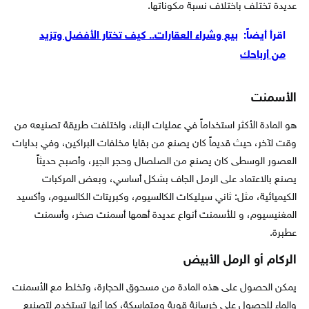
عديدة تختلف باختلاف نسبة مكوناتها.
اقرأ أيضاً:
بيع وشراء العقارات.. كيف تختار الأفضل وتزيد
من أرباحك
الأسمنت
هو المادة الأكثر استخداماً في عمليات البناء، واختلفت طريقة تصنيعه من
وقت لآخر، حيث قديماً كان يصنع من بقايا مخلفات البراكين، وفي بدايات
العصور الوسطى كان يصنع من الصلصال وحجر الجير، وأصبح حديثاً
يصنع بالاعتماد على الرمل الجاف بشكل أساسي، وبعض المركبات
الكيميائية، مثل: ثاني سيليكات الكالسيوم، وكبريتات الكالسيوم، وأكسيد
المغنيسيوم، و للأسمنت أنواع عديدة أهمها أسمنت صخر، وأسمنت
عطبرة.
الركام أو الرمل الأبيض
يمكن الحصول على هذه المادة من مسحوق الحجارة، وتخلط مع الأسمنت
والماء للحصول على خرسانة قوية ومتماسكة، كما أنها تستخدم لتصنيع