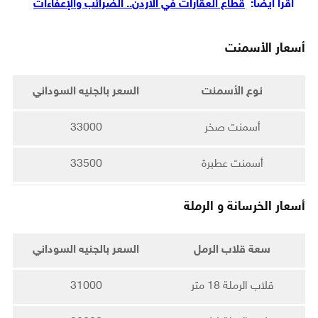
اقرأ أيضاً:
قطاع العقارات في الأردن.. الضرائب والإعفاءات
أسعار الأسمنت
نوع الأسمنت
السعر بالجنيه السوداني
أسمنت صخر
33000
أسمنت عطبرة
33500
أسعار الخرسانة و الرملة
سعة قلاب الرمل
السعر بالجنيه السوداني
ﻗﻼﺏ اﻟﺮﻣﻠﺔ 18 ﻣﺘﺮ
31000