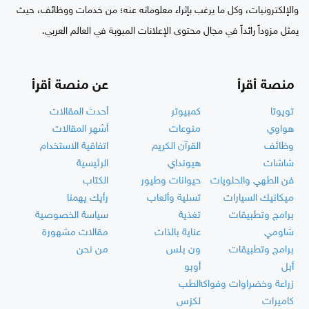
والإلكترونيات، وكل ما يرغب بإثراء معلوماته عنه؛ من خدمات ووظائف، حيث
يمثل مزوداً رائداً في مجال محتوى الإعلانات المبوبة في العالم العربي.
منصة أقرأ
عن منصة أقرأ
تويوتا
كمبيوتر
أحدث المقالات
هواوي
منوعات
أشهر المقالات
وظائف
القرآن الكريم
اتفاقية الاستخدام
شاشات
هيونداي
الرئيسية
فن الطهي والحلويات
حيوانات وطيور
الكتاب
ميكانيك السيارات
تسلية وألعاب
رأيك يهمنا
برامج وتطبيقات
تغذية
سياسة الخصوصية
شاومي
عناية بالذات
مقالات مشهورة
برامج وتطبيقات
ون بلس
من نحن
أبل
أوبو
زراعة وخضراوات وفواكه
الطب
كاميرات
لكزس