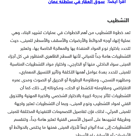
اقرأ أيضاً:
سوق العقار في سلطنة عمان
التشطيب
تعد خطوة التشطيب من أهم الخطوات في عمليات تشييد البناء، وهي
عملية إنهاء أوجه الحوائط والأرضيات والأسقف والأسطح للمبنى، حيث
تتحدد باختيار نوع المواد المنفذة بها والمعالجة الخاصة بها، وتعتبر
التشطيبات هامة جداً للمباني لأنها السطح الظاهري المنظور في كل أجزاء
المبنى سواء الداخلي منها أو الخارجي، واختيار مواد التشطيبات المناسبة
للمبنى تتحدد بعدة عوامل أهمها التكلفة وتأثير التنسيق المعماري،
ومظهره النسجي، ومقاومة الرطوبة أو الحريق أو الصوت ومدى عمره
الافتراضي ومقاومته للكشط او الحك، ومكوناته إلى ذلك كما أن
التشطيبات تتأثر بدرجة كبيرة بالاختيار الشخصي والخبرة المهنية والتذوق
الفني لمواد التشطيب ونوع المبنى، وبما أن التشطيبات تعتبر واجهة
للمبنى المرئي، لذلك فإن تفاصيل التصميمات التنفيذية المختلفة للمبنى
وطريقة تشييدها على أصول الأسس الفنية تعتبر هامة جداً، وتنقسم
التشطيبات إلى عدة أنواع تبعاً لأجزاء المبنى فمنها ما يختص بالحوائط أو
الأرضيات أو الأسقف او الأسطح.