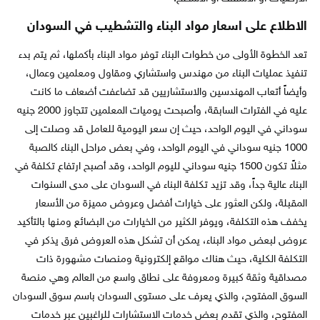
الاطلاع على اسعار مواد البناء والتشطيب في السودان
تعد الخطوة الأولى من خطوات البناء توفر مواد البناء بأكملها، ثم يتم بدء
تنفيذ عمليات البناء من مهندس واستشاري ومقاول ومعلمين وعمال،
وأيضاً أتعاب المهندسين والاستشاريين قد تضاعفت أضعاف ما كانت
عليه في الفترات السابقة، وأصبحت يوميات المعلمين تتجاوز 2000 جنيه
سوداني في اليوم الواحد، حيث إن سعر اليومية للعامل قد وصلت إلى
1000 جنيه سوداني في اليوم الواحد، وفي بعض مراحل البناء كالصبة
مثلاً تكون 1500 جنيه سوداني لليوم الواحد، وقد أصبح ارتفاع تكلفة في
البناء عالية جداً، وقد تزيد تكلفة البناء في السودان على مدى السنوات
المقبلة، ولكن العثور على خيارات أفضل وعروض مميزة من الأسعار
يخفف هذه التكلفة، ويوفر الكثير من الخيارات من البضائع ومنها بالتأكيد
عروض لبعض مواد البناء، يمكن أن تشكل هذه العروض فرق يذكر في
التكلفة الكلية، حيث هناك مواقع إلكترونية ومنصات مشهورة ذات
مصداقية وثقة كبيرة ومعروفة على نطاق واسع من العالم وهي منصة
السوق المفتوح، والذي يعرف على مستوى السودان باسم سوق السودان
المفتوح، والذي تقدم بعض خدمات الاستشارات للراغبين عبر خدمات