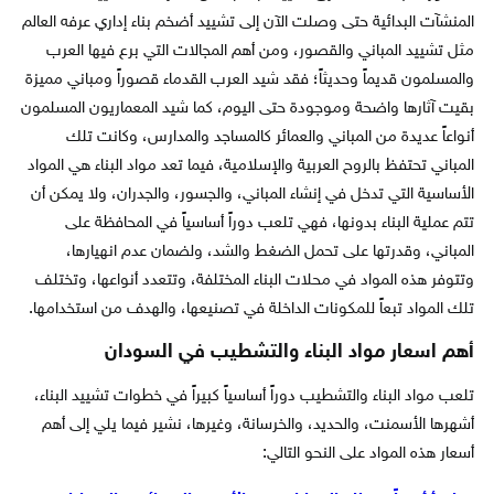
المنشآت البدائية حتى وصلت الآن إلى تشييد أضخم بناء إداري عرفه العالم
مثل تشييد المباني والقصور، ومن أهم المجالات التي برع فيها العرب
والمسلمون قديماً وحديثاً؛ فقد شيد العرب القدماء قصوراً ومباني مميزة
بقيت آثارها واضحة وموجودة حتى اليوم، كما شيد المعماريون المسلمون
أنواعاً عديدة من المباني والعمائر كالمساجد والمدارس، وكانت تلك
المباني تحتفظ بالروح العربية والإسلامية، فيما تعد مواد البناء هي المواد
الأساسية التي تدخل في إنشاء المباني، والجسور، والجدران، ولا يمكن أن
تتم عملية البناء بدونها، فهي تلعب دوراً أساسياً في المحافظة على
المباني، وقدرتها على تحمل الضغط والشد، ولضمان عدم انهيارها،
وتتوفر هذه المواد في محلات البناء المختلفة، وتتعدد أنواعها، وتختلف
تلك المواد تبعاً للمكونات الداخلة في تصنيعها، والهدف من استخدامها.
أهم اسعار مواد البناء والتشطيب في السودان
تلعب مواد البناء والتشطيب دوراً أساسياً كبيراً في خطوات تشييد البناء،
أشهرها الأسمنت، والحديد، والخرسانة، وغيرها، نشير فيما يلي إلى أهم
أسعار هذه المواد على النحو التالي: