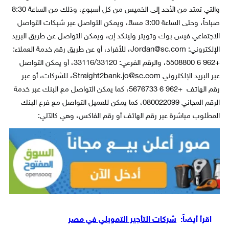
والتي تمتد من الأحد إلى الخميس من كل أسبوع، وذلك من الساعة 8:30
صباحاً، وحتى الساعة 3:00 مساءً، ويمكن التواصل عبر شبكات التواصل
الاجتماعي فيس بوك وتويتر ولينكد إن، ويمكن التواصل عن طريق البريد
الإلكتروني: Jordan@sc.com، للأفراد، أو عن طريق رقم خدمة العملاء:
+962 6 5508800، والرقم الفرعي: 33116/33120، أو يمكن التواصل
عبر البريد الإلكتروني Straight2bank.jo@sc.com، للشركات، أو عبر
رقم الهاتف +962 6 5676733، كما يمكن التواصل مع البنك عبر خدمة
الرقم المجاني 080022099، كما يمكن للعميل التواصل مع فرع البنك
المطلوب مباشرة عبر رقم الهاتف أو رقم الفاكس، وهي كالآتي:
اقرأ أيضاً:
شركات التأجير التمويلي في مصر