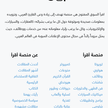
اقرأ السوق المفتوح هي منصة تهدف إلى زيادة وعي القارئ العربي، وتزويده
بمعلومات صحيحة وموثوقة حول كل ما يرغب بشرائه؛ كالعقارات، والسيارات،
والإلكترونيات، وكل ما يرغب بإثراء معلوماته عنه؛ من خدمات ووظائف، حيث
يمثل مزوداً رائداً في مجال محتوى الإعلانات المبوبة في العالم العربي.
منصة أقرأ
عن منصة أقرأ
تويوتا
كمبيوتر
أحدث المقالات
هواوي
منوعات
أشهر المقالات
وظائف
القرآن الكريم
اتفاقية الاستخدام
شاشات
هيونداي
الرئيسية
فن الطهي والحلويات
حيوانات وطيور
الكتاب
ميكانيك السيارات
تسلية وألعاب
رأيك يهمنا
برامج وتطبيقات
تغذية
سياسة الخصوصية
شاومي
عناية بالذات
مقالات مشهورة