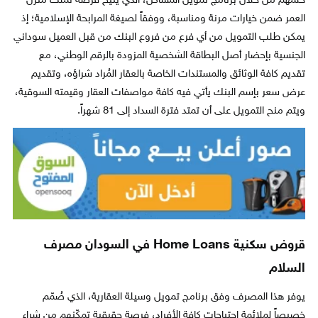
حلمهم من خلال برنامج تمويل المساكن، الذي يتيح فرصة تملّك منزل
العمر ضمن خيارات مرنة ومناسبة، ووفقاً لصيغة المرابحة الإسلامية؛ إذ
يمكن طلب التمويل من أي فرع من فروع البنك من قبل العميل سوداني
الجنسية بإحضار أصل البطاقة الشخصية المزودة بالرقم الوطني، مع
تقديم كافة الوثائق والمستندات الخاصة بالعقار المُراد شراؤه، وتقديم
عرض سعر بإسم البنك يأتي فيه كافة مواصفات العقار وقيمته السوقية،
ويتم منح التمويل على أن تمتد فترة السداد إلى 81 شهراً.
قروض سكنية Home Loans في السودان مصرف
السلام
يوفر هذا المصرف وفق برنامج تمويل وسيلة العقارية، الذي صُمّم
خصيصاً لملائمة احتياجات كافة الأفراد، فرصة حقيقية تمكّنهم من شراء