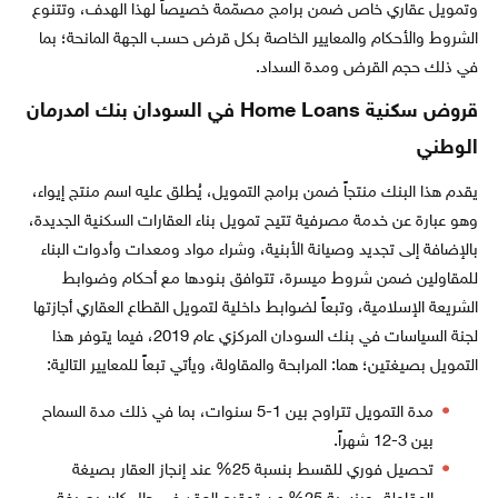
وتمويل عقاري خاص ضمن برامج مصمّمة خصيصاً لهذا الهدف، وتتنوع
الشروط والأحكام والمعايير الخاصة بكل قرض حسب الجهة المانحة؛ بما
في ذلك حجم القرض ومدة السداد.
قروض سكنية Home Loans في السودان بنك امدرمان
الوطني
يقدم هذا البنك منتجاً ضمن برامج التمويل، يُطلق عليه اسم منتج إيواء،
وهو عبارة عن خدمة مصرفية تتيح تمويل بناء العقارات السكنية الجديدة،
بالإضافة إلى تجديد وصيانة الأبنية، وشراء مواد ومعدات وأدوات البناء
للمقاولين ضمن شروط ميسرة، تتوافق بنودها مع أحكام وضوابط
الشريعة الإسلامية، وتبعاً لضوابط داخلية لتمويل القطاع العقاري أجازتها
لجنة السياسات في بنك السودان المركزي عام 2019، فيما يتوفر هذا
التمويل بصيغتين؛ هما: المرابحة والمقاولة، ويأتي تبعاً للمعايير التالية:
مدة التمويل تتراوح بين 1-5 سنوات، بما في ذلك مدة السماح
بين 3-12 شهراً.
تحصيل فوري للقسط بنسبة 25% عند إنجاز العقار بصيغة