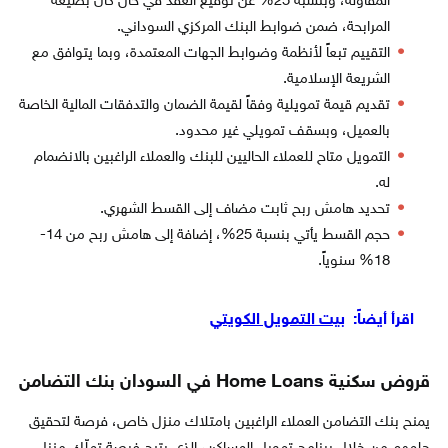
المقاولة، وبنسبة 25% عن توقيع العقد في حال كان بصيغة
المرابحة، ضمن ضوابط البنك المركزي السوداني.
التقييم تبعاً لأنظمة وضوابط الجهات المعتمدة، وبما يتوافق مع
الشريعة الإسلامية.
تقديم قيمة تمويلية وفقاً لقيمة الضمان والتدفقات المالية الخاصة
بالعميل، وبسقف تمويلي غير محدود.
التمويل متاح للعملاء الحاليين للبنك والعملاء الراغبين بالانضمام
له.
تحديد هامش ربح ثابت مضاف إلى القسط الشهري.
حجم القسط يأتي بنسبة 25%، إضافة إلى هامش ربح من 14-
18% سنوياً.
اقرأ أيضاً:
بيت التمويل الكويتي
قروض سكنية Home Loans في السودان بنك التضامن
يمنح بنك التضامن العملاء الراغبين بامتلاك منزل خاص، فرصة لتحقيق