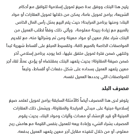
يتيح هذا البنك ووفق عدة صيغ تمويل إسلامية تتوافق مع أحكام
الشريعة، برامج تمويل عامة، يمكن من خلالها تمويل العقارات أو مواد
البناء؛ ومنها برنامج المرابحة؛ حيث يتم البيع بمثل رأس المال الخاص
بالمبيع مع زيادة ربيحة معلومة، ويأتي ذلك وفقاً لطلب العميل من
البنك شراء عقار معين أو مواد معينة ومن ثم وشرائها منه، مع تقديم
المواصفات الخاصة بالمبيع كافة، وتقسيط المبلغ على أقساط شهرية تبدأ
وتنتهي ضمن فترة تمويل متفق عليها، كما يوجد برنامج إسلامي آخر
ضمن صيغة المقاولة؛ بحيث يتعهد البنك بمقتضاه أو يؤدي عملاً لقاء أجر
معين يتعهد العميل بسداده على شكل دفعات أو أقساط، وتبعاً
للمواصفات التي يحددها العميل نفسه.
مصرف البلد
يتوفر لدى هذا المصرف أيضاً كالأمثلة السابقة برامج تمويل تعتمد صيغ
إسلامية مبنية على مبدئي المرابحة والمقاولة، ويشمل ذلك العقارات
المبنية اأو قيد الإمشاء أو معدات وآليات ومواد البناء، بحيث يقوم
المصرف بشراء الشيء وإعادة بيعه للعميل بنفس القيمة مع هامش ربح
معلوم، أو من خلال تنفيذه مقابل أجر معين يتعهد العميل بدفعه.