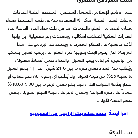
البنك السوداني المصري
ضمن برنامج الإسلامي للتمويل الشخصي، المخصص لتلبية احتياجات
ورغبات العميل العينية؛ يمكن له الاستفادة منه عن طريق التقسيط وشراء
وحيازة العديد من السلع والخدمات، بما في ذلك مواد البناء، الخاصة ببناء
العقارات السكنية لاختلاف أشكالها، وبمعدلات ربح تفضيلية، بل وإنها
الأكبر تنافسية في القطاع المصرفي، ويستند هذا البرنامج على مبدأ
المرابحة؛ الذي يقوم البنك بموجبه شراء السلع التي يرغب العميل بتملكها
من البائعين، ثم إعادة بيعها للعميل، والسداد ضمن أقساط معقولة،
ويُطلب منه السداد ضمن فترة ما بين 6-24 شهراًـ، على إن يدفع العميل
ما نسبته 25% من قيمة المواد، ولا يُطلب أي رسوم إبان فتح حساب أو
إصدار بطاقة الصراف الآلي، فيما يبلغ معدل الربح ما بين 9.90-10.63%
اعتماداً على فترة المرابحة ومعدل الربح على قيمة المبلغ التمويلي بعض
خصم الدفعة الأولى.
اقرأ أيضاً:
خدمة عملاء بنك الراجحي في السعودية
بنك البركة