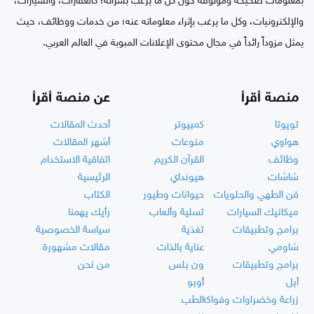
بمعلومات صحيحة وموثوقة حول كل ما يرغب بشرائه؛ كالعقارات، والسيارات،
والإلكترونيات، وكل ما يرغب بإثراء معلوماته عنه؛ من خدمات ووظائف، حيث
يمثل مزوداً رائداً في مجال محتوى الإعلانات المبوبة في العالم العربي.
منصة أقرأ
عن منصة أقرأ
تويوتا
كمبيوتر
أحدث المقالات
هواوي
منوعات
أشهر المقالات
وظائف
القرآن الكريم
اتفاقية الاستخدام
شاشات
هيونداي
الرئيسية
فن الطهي والحلويات
حيوانات وطيور
الكتاب
ميكانيك السيارات
تسلية وألعاب
رأيك يهمنا
برامج وتطبيقات
تغذية
سياسة الخصوصية
شاومي
عناية بالذات
مقالات مشهورة
برامج وتطبيقات
ون بلس
من نحن
أبل
أوبو
زراعة وخضراوات وفواكه
الطب