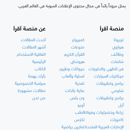
يمثل مزوداً رائداً في مجال محتوى الإعلانات المبوبة في العالم العربي.
منصة أقرأ
عن منصة أقرأ
تويوتا
كمبيوتر
أحدث المقالات
هواوي
منوعات
أشهر المقالات
وظائف
القرآن الكريم
اتفاقية الاستخدام
شاشات
هيونداي
الرئيسية
فن الطهي والحلويات
حيوانات وطيور
الكتاب
ميكانيك السيارات
تسلية وألعاب
رأيك يهمنا
برامج وتطبيقات
تغذية
سياسة الخصوصية
شاومي
عناية بالذات
مقالات مشهورة
برامج وتطبيقات
ون بلس
من نحن
أبل
أوبو
زراعة وخضراوات وفواكه
الطب
كاميرات
لكزس
الإمارات العربية المتحدة
تمارين رياضية