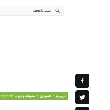
الرئيسية
/
الموبايل
/
مميزات وعيوب oppo f11