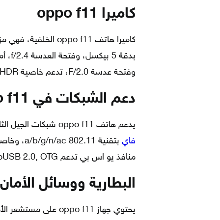
كاميرا
oppo f11
وفتحة عدسة F/2.0، تدعم خاصية HDR.
دعم الشبكات في oppo f11
يدعم هاتف oppo f11 شبكات الجيل الثاني، والجيل الثالث، والجيل الرابع، كما يدعم شبكة
فاي
منافذ يو اس بي تدعم microUSB 2.0, OTG.
البطارية ووسائل الأمان في f11