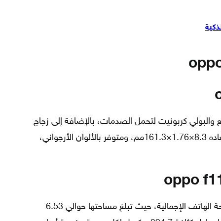
ذكية
 والبولي كربونيت لتحمل الصدمات، بالإضافة إلى زجاج
أمامي، ووزنه حوالي 188غ، بينما تبلغ أبعاده 8.3×1.76×161.3مم، ومتوفر بالألوان الأرجواني،
oppo f1
تشكل مساحة الشاشة 85.3% من مساحة الهاتف الإجمالية، حيث تبلغ مساحتها حوالي 6.53