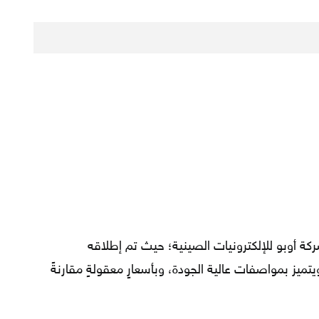
 أوبو للإلكترونيات الصينية؛ حيث تم إطلاقه
سواق التجارية في أوائل عام 2019، ويتميز بمواصفات عالية الجودة، وبأسعارٍ معقولةٍ مقارنةً