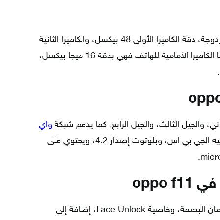
كاميرا هاتف oppo f11 الخلفية، فهي مزدوجة، دقة الكاميرا الأولى 48 بيكسل، والكاميرا الثانية
بدقة 5 بيكسل، وفتحة العدسة f/2.4، أما الكاميرا الأمامية للهاتف فهي بدقة 16 ميجا بيكسل،
واي
بتقنية a/b/g/n/ac 802.11، وخاصية الجي بي اس، وبلوتوث إصدار 4.2، ويحتوي على
oppo 
يحتوي جهاز oppo f11 على مستشعر الأمان البصمة، وخاصية Face Unlock، إضافة إلى