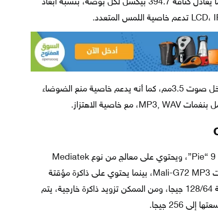
بوصة، بدقة 2340×1080 بيكسل، أي ما يعادل كثافة 394.7 بيكسل لكل بوصة، بنسبة أبعاد
يحتوي الهاتف على مكبرات صوت، ومدخل صوت 3.5مم، كما أنه يدعم خاصية منع الضوضاء
 خاصية الاهتزاز.
يعمل oppo f11 بنظام التشغيل أندرويد 9 “Pie”، ويحتوي على معالج من نوع Mediatek
Helio P70 ثماني النواة، ومعالج رسومات Mali-G72 MP3، بينما يحتوي على ذاكرة مؤقتة
بحجم 6/4 جيجا بايت، وذاكرة صلبة بسعة 128/64 جيجا، ومن الممكن تزويد ذاكرة خارجية، يتم
ى 256 جيجا.