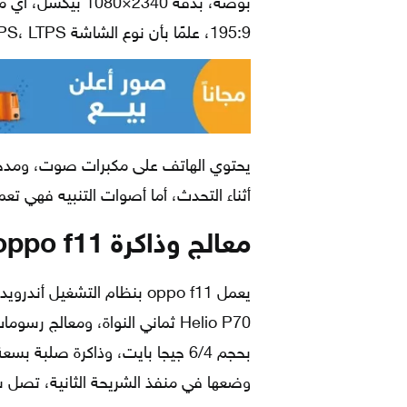
195:9، علمًا بأن نوع الشاشة LCD، IPS، LTPS تدعم خاصية اللمس المتعدد.
أثناء التحدث، أما أصوات التنبيه فهي تعمل بنغمات MP3, WAV، مع
معالج وذاكرة
oppo f11
وضعها في منفذ الشريحة الثانية، تصل سعتها إل