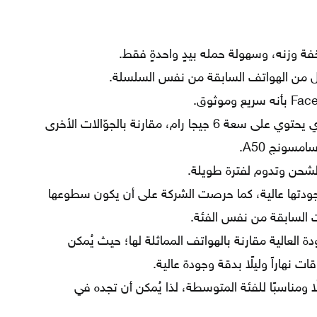
فة وزنه، وسهولة حمله بيدٍ واحدةٍ فقط.
ل من الهواتف السابقة من نفس السلسلة.
يُعدّ Oppo f11 الهاتف الوحيد الذي يحتوي على سعة 6 جيجا رام، مقارنة بالجوّالات الأخرى
مسونج A50.
الشحن وتدوم لفترة طويلة.
وجودتها عالية، كما حرصت الشركة على أن يكون سطوعها
السابقة من نفس الفئة.
ة العالية مقارنة بالهواتف المماثلة لها؛ حيث يُمكن
 نهاراً وليلًا بدقة وجودة عالية.
 جوّال oppo f11 معقولًا ومناسبًا للفئة المتوسطة، لذا يُمكن أن تجده في