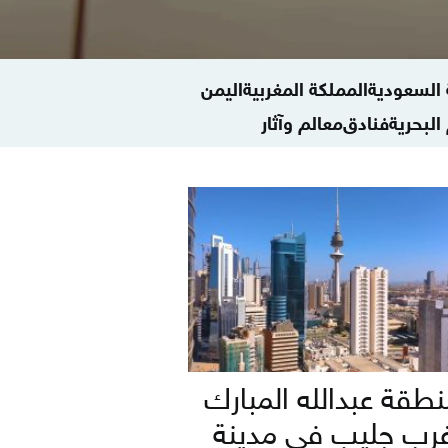
ة السعودية
المملكة المغربية
اليمن
البحرية
فنادق
معالم وآثار
طقة عبدالله المبارك
رب جليب في مدينة