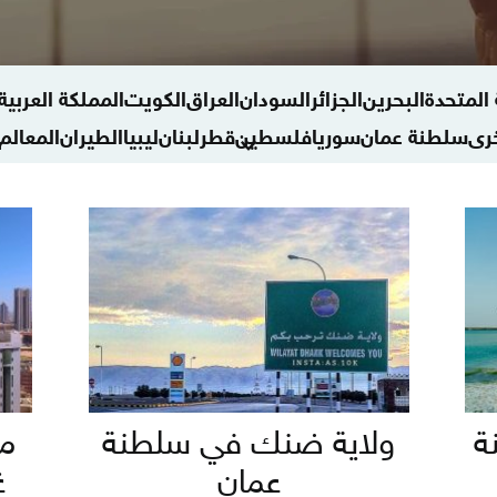
 المتحدة
البحرين
الجزائر
السودان
العراق
الكويت
المملكة العربي
رى
سلطنة عمان
سوريا
فلسطين
قطر
لبنان
ليبيا
الطيران
المعالم 
منوعات سياحة وسفر
ة
ولاية ضنك في سلطنة
من
عمان
غ