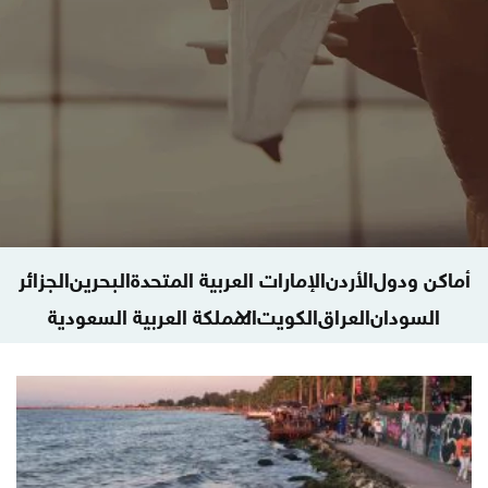
أماكن ودول
الأردن
الإمارات العربية المتحدة
البحرين
الجزائر
السودان
العراق
الكويت
المملكة العربية السعودية
المملكة المغربية
اليمن
تركيا
جمهورية مصر
دول أخرى
سلطنة عمان
سوريا
فلسطين
قطر
لبنان
ليبيا
الطيران
المعالم البحرية
فنادق
معالم وآثار
منوعات سياحة وسفر