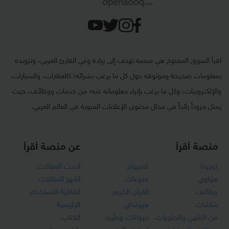
اقرأ السوق المفتوح هي منصة تهدف إلى زيادة وعي القارئ العربي، وتزويده
بمعلومات صحيحة وموثوقة حول كل ما يرغب بشرائه؛ كالعقارات، والسيارات،
والإلكترونيات، وكل ما يرغب بإثراء معلوماته عنه؛ من خدمات ووظائف، حيث
يمثل مزوداً رائداً في مجال محتوى الإعلانات المبوبة في العالم العربي.
منصة أقرأ
عن منصة أقرأ
تويوتا
كمبيوتر
أحدث المقالات
هواوي
منوعات
أشهر المقالات
وظائف
القرآن الكريم
اتفاقية الاستخدام
شاشات
هيونداي
الرئيسية
فن الطهي والحلويات
حيوانات وطيور
الكتاب