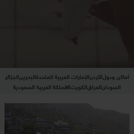
أماكن ودول
الأردن
الإمارات العربية المتحدة
البحرين
الجزائر
السودان
العراق
الكويت
المملكة العربية السعودية
المملكة المغربية
اليمن
تركيا
جمهورية مصر
دول أخرى
سلطنة عمان
سوريا
فلسطين
قطر
لبنان
ليبيا
الطيران
المعالم البحرية
فنادق
معالم وآثار
منوعات سياحة وسفر