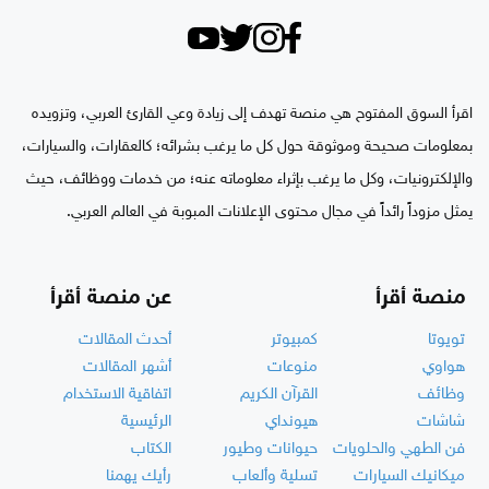
اقرأ السوق المفتوح هي منصة تهدف إلى زيادة وعي القارئ العربي، وتزويده
بمعلومات صحيحة وموثوقة حول كل ما يرغب بشرائه؛ كالعقارات، والسيارات،
والإلكترونيات، وكل ما يرغب بإثراء معلوماته عنه؛ من خدمات ووظائف، حيث
يمثل مزوداً رائداً في مجال محتوى الإعلانات المبوبة في العالم العربي.
منصة أقرأ
عن منصة أقرأ
تويوتا
كمبيوتر
أحدث المقالات
هواوي
منوعات
أشهر المقالات
وظائف
القرآن الكريم
اتفاقية الاستخدام
شاشات
هيونداي
الرئيسية
فن الطهي والحلويات
حيوانات وطيور
الكتاب
ميكانيك السيارات
تسلية وألعاب
رأيك يهمنا