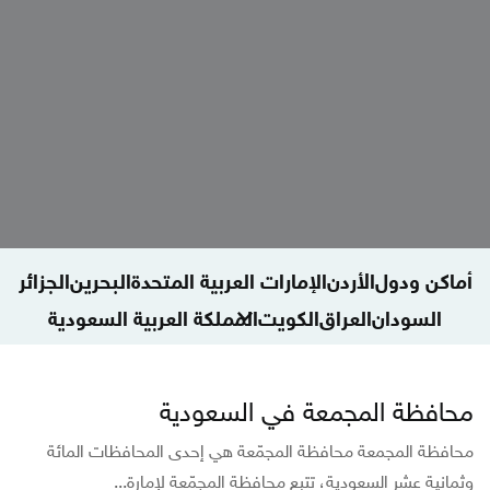
أماكن ودول
الأردن
الإمارات العربية المتحدة
البحرين
الجزائر
السودان
العراق
الكويت
المملكة العربية السعودية
المملكة المغربية
اليمن
تركيا
جمهورية مصر
دول أخرى
سلطنة عمان
سوريا
فلسطين
قطر
لبنان
ليبيا
الطيران
محافظة المجمعة في السعودية
المعالم البحرية
فنادق
معالم وآثار
منوعات سياحة وسفر
محافظة المجمعة محافظة المجمّعة هي إحدى المحافظات المائة
وثمانية عشر السعودية، تتبع محافظة المجمّعة لإمارة...