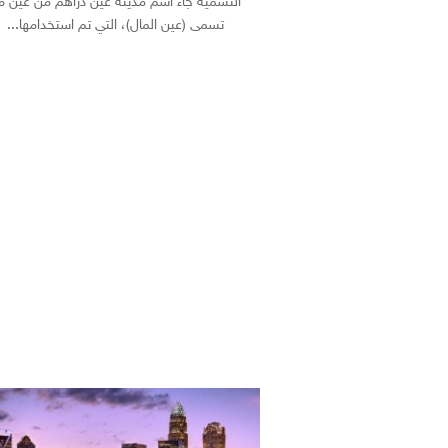
التسمية جاء اسم مدينة عين دراهم من عين ما
تسمى (عين المال)، التي تم استخدامها...