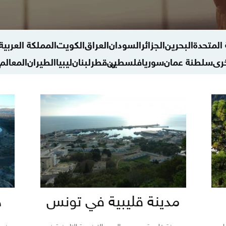
 المتحدة
البحرين
الجزائر
السودان
العراق
الكويت
المملكة العربي
رى
سلطنة عمان
سوريا
فلسطين
قطر
لبنان
ليبيا
الطيران
المعالم 
منوعات سياحة وسفر
مدينة قليبية في تونس
ج