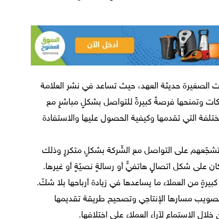
شركات الصغيرة حديثة العهد، حيث تساعد في نشر العلامة
كات وتمنحها فرصةً كبيرةً للتواصل بشكلٍ مباشرٍ مع
ختلفة التي تقدمها وكيفية الحصول عليها والاستفادة
وتشجّعهم على التواصل مع الشّركة بشكلٍ متكررٍ وذلك
كان على شكل اتصالٍ هاتفيٍّ أو رسالةٍ نصيّةٍ أو غيرها.
كبيرةٍ من العملاء ما يساعدها في زيادة أرباحها بلا شكّ.
في تصويب مسارها الإنتاجي وتصحيح طريقة تقديمها
لال الاستماع لآراء العملاء على اختلافها.