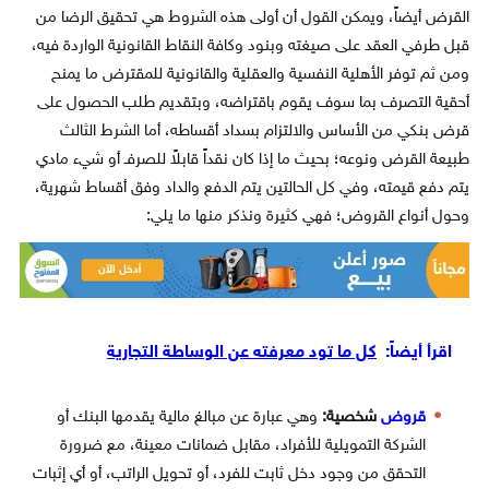
القرض أيضاً، ويمكن القول أن أولى هذه الشروط هي تحقيق الرضا من
قبل طرفي العقد على صيغته وبنود وكافة النقاط القانونية الواردة فيه،
ومن ثم توفر الأهلية النفسية والعقلية والقانونية للمقترض ما يمنح
أحقية التصرف بما سوف يقوم باقتراضه، وبتقديم طلب الحصول على
قرض بنكي من الأساس والالتزام بسداد أقساطه، أما الشرط الثالث
طبيعة القرض ونوعه؛ بحيث ما إذا كان نقداً قابلاً للصرفـ أو شيء مادي
يتم دفع قيمته، وفي كل الحالتين يتم الدفع والداد وفق أقساط شهرية،
وحول أنواع القروض؛ فهي كثيرة ونذكر منها ما يلي:
اقرأ أيضاً:
كل ما تود معرفته عن الوساطة التجارية
قروض
شخصية:
وهي عبارة عن مبالغ مالية يقدمها البنك أو
الشركة التمويلية للأفراد، مقابل ضمانات معينة، مع ضرورة
التحقق من وجود دخل ثابت للفرد، أو تحويل الراتب، أو أي إثبات