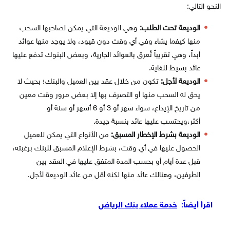
النحو التالي:
الوديعة تحت الطلب:
وهي الوديعة التي يمكن لصاحبها السحب
منها كيفما يشاء وفي أي وقت دون قيود، ولا يوجد منها عوائد
أبداً، وهي تقريباً تُعرق بالعوائد الجارية، وبعض البنوك تدفع عليها
عائد بسيط للغاية.
الوديعة لأجل:
تكون من خلال عقد بين العميل والبنك؛ بحيث لا
يحق له السحب منها أو التصرف بها إلا بعض مرور وقت معين
من تاريخ الإيداع، سواء شهر أو 3 أو 6 أشهر أو سنة أو
أكثر،ويحتسب عليها عائد بنسبة جيدة.
الوديعة بشرط الإخطار المسبق:
من الأنواع التي يمكن للعميل
الحصول عليها في أي وقت، بشرط الإعلام المسبق للبنك برغبته،
قبل عدة أيام أو بحسب المدة المتفق عليها في العقد بين
الطرفين، وهنالك عائد منها لكنه أقل من عائد الوديعة لأجل.
اقرأ أيضاً:
خدمة عملاء بنك الرياض