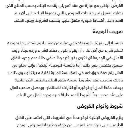
القرض البنكي هو عبارة عن عقد تمويلي يقدمه البنك بحسب المنتج الذي
يختاره العميل من منتجات القروض، التي يوفرها البنك، على أن يتم
السداد على أقساط شهرية متفق عليها بحسب الشروط وبنود العقد.
تعريف الوديعة
بالنسبة إلى تعريف الوديعة؛ فهي عبارة عن عقد يلتزم شخص ما بموجبه
تسلم شيء من آخر، على أن يقوم بتولي حفظ الشيء ورده عيناً، ويعد
الأصل في الوديعة أن تكون بغير أجر؛ وذلك في حالة عدم وجود اتفاق
مسبق يقتضي بغير ذلك، أما بالنسبة للوديعة البنكية؛ فإنها مبلغ من
المال يتم حفظه وإيداعه في المؤسسة المالية لفترة معينة أو دون ذلك؛
وذلك بموجب عقد وشروط مبرمة يتفق البنك والطرف الآخر عليها؛
بهدف حفظ المال أو توفيره أو لغايات الاستثمار، ويحصل صاحب المال
على عئد محدد تبعاً لشروط العقد طيلة فترة وجود المال في البنك.
شروط وأنواع القروض
يلزم القروض البنكية توفر عدداً من الشروط، التي تعتمد على اتفاق
الطرفين على بنود عقد القرض من جهة، وطبيعة المقترض، ونوع