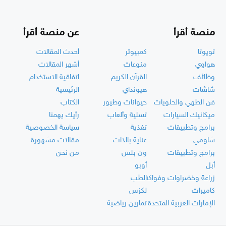
منصة أقرأ
عن منصة أقرأ
تويوتا
كمبيوتر
أحدث المقالات
هواوي
منوعات
أشهر المقالات
وظائف
القرآن الكريم
اتفاقية الاستخدام
شاشات
هيونداي
الرئيسية
فن الطهي والحلويات
حيوانات وطيور
الكتاب
ميكانيك السيارات
تسلية وألعاب
رأيك يهمنا
برامج وتطبيقات
تغذية
سياسة الخصوصية
شاومي
عناية بالذات
مقالات مشهورة
برامج وتطبيقات
ون بلس
من نحن
أبل
أوبو
زراعة وخضراوات وفواكه
الطب
كاميرات
لكزس
الإمارات العربية المتحدة
تمارين رياضية