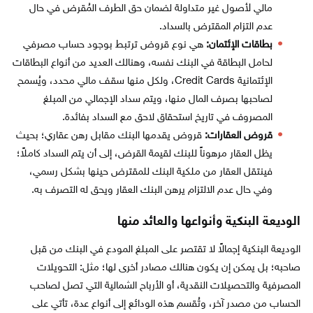
مالي لأصول غير متداولة لضمان حق الطرف المُقرض في حال
عدم التزام المقترض بالسداد.
بطاقات الإئتمان:
هي نوع قروض ترتبط بوجود حساب مصرفي
لحامل البطاقة في البنك نفسه، وهنالك العديد من أنواع البطاقات
الإئتمانية Credit Cards، ولكل منها سقف مالي محدد، ويُسمح
لصاحبها بصرف المال منها، ويتم سداد الإجمالي من المبلغ
المصروف في تاريخ استحقاق لاحق مع السداد بفائدة.
قروض العقارات:
قروض يقدمها البنك مقابل رهن عقاري؛ بحيث
يظل العقار مرهوناً للبنك لقيمة القرض، إلى أن يتم السداد كاملاً؛
فينتقل العقار من ملكية البنك للمقترض حينها بشكل رسمي،
وفي حال عدم الالتزام يرهن البنك العقار ويحق له التصرف به.
الوديعة البنكية وأنواعها والعائد منها
الوديعة البنكية إجمالاً لا تقتصر على المبلغ المودع في البنك من قبل
صاحبه؛ بل يمكن إن يكون هنالك مصادر أخرى لها؛ مثل: التحويلات
المصرفية والتحصيلات النقدية، أو الأرباح الشمالية التي تصل لصاحب
الحساب من مصدر آخر، وتُقسم هذه الودائع إلى أنواع عدة، تأتي على