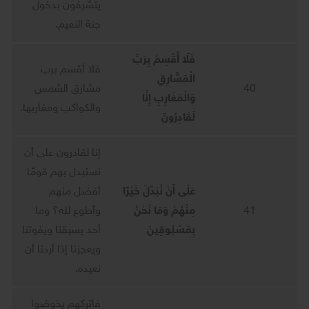
يتشرفون بدخول
جنة النعيم.
فَلَا أُقْسِمُ بِرَبِّ
فلا أقسم برب
الْمَشَارِقِ
40
مشارق الشمس
وَالْمَغَارِبِ إِنَّا
والكواكب ومغاربها.
لَقَادِرُونَ
إنا لقادرون على أن
نستبدل بهم قومًا
عَلَى أَنْ نُبَدِّلَ خَيْرًا
أفضل منهم
41
مِنْهُمْ وَمَا نَحْنُ
وأطوع لله؟ وما
بِمَسْبُوقِينَ
أحد يسبقنا ويفوتنا
ويعجزنا إذا أردنا أن
نعيده.
فاتركهم يخوضوا