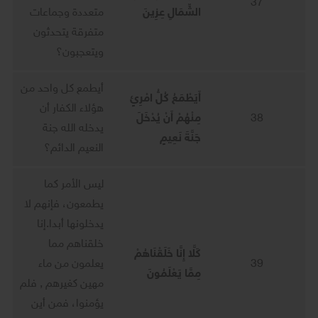
37
الشِّمَالِ عِزِينَ
متعددة وجماعات
متفرقة يتحدثون
ويتعجبون؟
أيطمع كل واحد من
أَيَطْمَعُ كُلُّ امْرِئٍ
هؤلاء الكفار أن
38
مِنْهُمْ أَنْ يُدْخَلَ
يدخله الله جنة
جَنَّةَ نَعِيمٍ
النعيم الدائم؟
ليس الأمر كما
يطمعون، فإنهم لا
يدخلونها أبدا.إنا
خلقناهم مما
كَلَّا إِنَّا خَلَقْنَاهُمْ
39
يعلمون من ماء
مِمَّا يَعْلَمُونَ
مهين كغيرهم , فلم
يؤمنوا، فمن أين