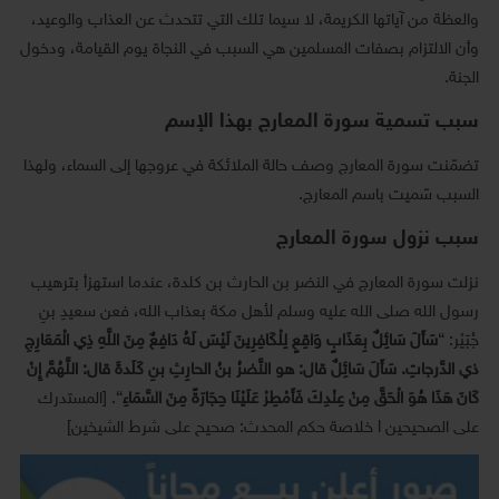
والعظة من آياتها الكريمة، لا سيما تلك التي تتحدث عن العذاب والوعيد،
وأن الالتزام بصفات المسلمين هي السبب في النجاة يوم القيامة، ودخول
الجنة.
سبب تسمية سورة المعارج بهذا الإسم
تضمّنت سورة المعارج وصف حالة الملائكة في عروجها إلى السماء، ولهذا
السبب سّميت باسم المعارج.
سبب نزول سورة المعارج
نزلت سورة المعارج في النضر بن الحارث بن كلدة، عندما استهزأ بترهيب
رسول الله صلى الله عليه وسلم لأهل مكة بعذاب الله، فعن سعيدِ بنِ
جُبَيْر: “
سَأَلَ سَائِلٌ بِعَذَابٍ وَاقِعٍ لِلْكَافِرِينَ لَيْسَ لَهُ دَافِعٌ مِنَ اللَّهِ ذِي الْمَعَارِجِ
ذي الدَّرجاتِ. سَأَلَ سَائِلٌ قال: هو النَّضرُ بنُ الحارِثِ بنِ كَلَدةَ قال: اللَّهُمَّ إِنْ
كَانَ هَذَا هُوَ الْحَقَّ مِنْ عِنْدِكَ فَأَمْطِرْ عَلَيْنَا حِجَارَةً مِنَ السَّمَاءِ
“. [المستدرك
على الصحيحين l خلاصة حكم المحدث: صحيح على شرط الشيخين]