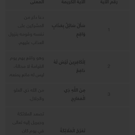
رقم الآية
الآية الكريمة
المعنى
دعا داع من
سَأَلَ سَائِلٌ بِعَذَابٍ
المشركين على
1
وَاقِعٍ
نفسه وقومه بنزول
العذاب عليهم.
وهو واقع بهم يوم
لِلْكَافِرِينَ لَيْسَ لَهُ
2
القيامة لا محالة،
دَافِعٌ
ليس له مانع يمنعه.
مِنَ اللَّهِ ذِي
من الله ذي العلو
3
الْمَعَارِجِ
والجلال.
تصعد الملائكة
وجبريل إليه تعالى
تَعْرُجُ الْمَلَائِكَةُ
في يوم كان