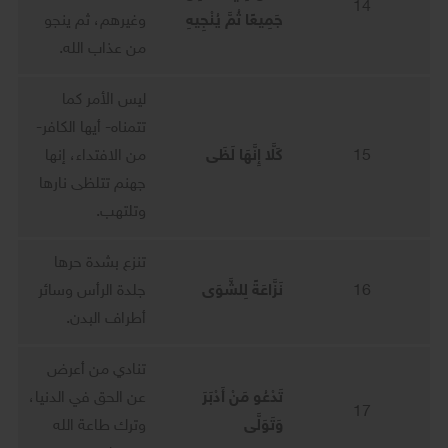
14
جَمِيعًا ثُمَّ يُنْجِيهِ
وغيرهم، ثم ينجو
من عذاب الله.
ليس الأمر كما
تتمناه- أيها الكافر-
15
كَلَّا إِنَّهَا لَظَى
من الافتداء، إنها
جهنم تتلظى نارها
وتلتهب.
تنزع بشدة حرها
16
نَزَّاعَةً لِلشَّوَى
جلدة الرأس وسائر
أطراف البدن.
تنادي من أعرض
تَدْعُو مَنْ أَدْبَرَ
عن الحق في الدنيا،
17
وَتَوَلَّى
وترك طاعة الله