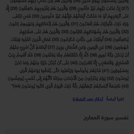
وَالَّذِينَ يُصَدِّقُونَ بِيَوْمِ الدِّينِ (26) وَالَّذِينَ هُمْ مِنْ عَذَابِ رَبِّهِمْ مُشْفِقُونَ
(27) إِنَّ عَذَابَ رَبِّهِمْ غَيْرُ مَأْمُونٍ (28) وَالَّذِينَ هُمْ لِفُرُوجِهِمْ حَافِظُونَ (29) إِلَّا
عَلَى أَزْوَاجِهِمْ أَوْ مَا مَلَكَتْ أَيْمَانُهُمْ فَإِنَّهُمْ غَيْرُ مَلُومِينَ (30) فَمَنِ ابْتَغَى
وَرَاءَ ذَلِكَ فَأُولَئِكَ هُمُ الْعَادُونَ (31) وَالَّذِينَ هُمْ لِأَمَانَاتِهِمْ وَعَهْدِهِمْ رَاعُونَ
(32) وَالَّذِينَ هُمْ بِشَهَادَاتِهِمْ قَائِمُونَ (33) وَالَّذِينَ هُمْ عَلَى صَلَاتِهِمْ
يُحَافِظُونَ (34) أُولَئِكَ فِي جَنَّاتٍ مُكْرَمُونَ (35) فَمَالِ الَّذِينَ كَفَرُوا قِبَلَكَ
مُهْطِعِينَ (36) عَنِ الْيَمِينِ وَعَنِ الشِّمَالِ عِزِينَ (37) أَيَطْمَعُ كُلُّ امْرِئٍ مِنْهُمْ
أَنْ يُدْخَلَ جَنَّةَ نَعِيمٍ (38) كَلَّا إِنَّا خَلَقْنَاهُمْ مِمَّا يَعْلَمُونَ (39) فَلَا أُقْسِمُ بِرَبِّ
الْمَشَارِقِ وَالْمَغَارِبِ إِنَّا لَقَادِرُونَ (40) عَلَى أَنْ نُبَدِّلَ خَيْرًا مِنْهُمْ وَمَا نَحْنُ
بِمَسْبُوقِينَ (41) فَذَرْهُمْ يَخُوضُوا وَيَلْعَبُوا حَتَّى يُلَاقُوا يَوْمَهُمُ الَّذِي
يُوعَدُونَ (42) يَوْمَ يَخْرُجُونَ مِنَ الْأَجْدَاثِ سِرَاعًا كَأَنَّهُمْ إِلَى نُصُبٍ يُوفِضُونَ
(43) خَاشِعَةً أَبْصَارُهُمْ تَرْهَقُهُمْ ذِلَّةٌ ذَلِكَ الْيَوْمُ الَّذِي كَانُوا يُوعَدُونَ (44)}
اقرأ أيضاً:
أذكار بعد الصلاة
تفسير سورة المعارج