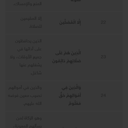
مَنُوعًا
المنع والإمساك.
إلا المقيمين
22
إِلَّا الْمُصَلِّينَ
للصلاة.
الذين يحافظون
على أدائها في
الَّذِينَ هُمْ عَلَى
23
جميع الأوقات، ولا
صَلَاتِهِمْ دَائِمُونَ
يشغلهم عنها
شاغل.
وَالَّذِينَ فِي
والذين في أموالهم
24
أَمْوَالِهِمْ حَقٌّ
نصيب معين فرضه
مَعْلُومٌ
الله عليهم.
وهو الزكاة لمن
يسألهم المعونة،