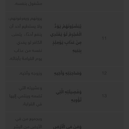
مشغول بنفسه.
يرونهم ويعرفونهم،
يُبَصَّرُونَهُمْ يَوَدُّ
ولا يستطيع أحد أن
الْمُجْرِمُ لَوْ يَفْتَدِي
ينفع أحدًا، يتمنى
11
مِنْ عَذَابِ يَوْمِئِذٍ
الكافر لو يفدي
بِبَنِيهِ
نفسه من عذاب
يوم القيامة بأبنائه.
12
وَصَاحِبَتِهِ وَأَخِيهِ
وزوجه وأخيه.
وعشيرته التي
وَفَصِيلَتِهِ الَّتِي
13
تضمه وينتمي إليها
تُؤْوِيهِ
في القرابة.
وبجميع من في
وَمَنْ فِي الْأَرْضِ
الأرض من البشر