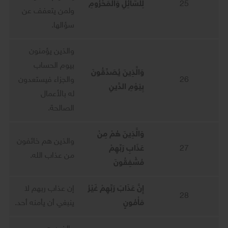
25
لِلسَّائِلِ وَالْمَحْرُومِ
ولمن يتعفف عن
سؤالها.
والذين يؤمنون
بيوم الحساب
وَالَّذِينَ يُصَدِّقُونَ
26
والجزاء فيستعدون
بِيَوْمِ الدِّينِ
له بالأعمال
الصالحة.
وَالَّذِينَ هُمْ مِنْ
والذين هم خائفون
27
عَذَابِ رَبِّهِمْ
من عذاب الله.
مُشْفِقُونَ
إِنَّ عَذَابَ رَبِّهِمْ غَيْرُ
إن عذاب ربهم لا
28
مَأْمُونٍ
ينبغي أن يأمنه أحد.