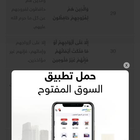
والذين هم
وَالَّذِينَ هُمْ
حافظون لفروجهم
29
لِفُرُوجِهِمْ حَافِظُونَ
عن كل ما حرم الله
عليهم.
إِلَّا عَلَى أَزْوَاجِهِمْ أَوْ
إلا على أزواجهم
30
مَا مَلَكَتْ أَيْمَانُهُمْ
وإمائهم، فإنهم غير
فَإِنَّهُمْ غَيْرُ مَلُومِينَ
مؤاخذين.
X
فمن طلب لقضاء
شهوته غير الزوجات
فَمَنِ ابْتَغَى وَرَاءَ
والمملوكات،
31
ذَلِكَ فَأُولَئِكَ هُمُ
فأولئك هم
الْعَادُونَ
المتجاوزون الحلال
إلى الحرام.
والذين هم