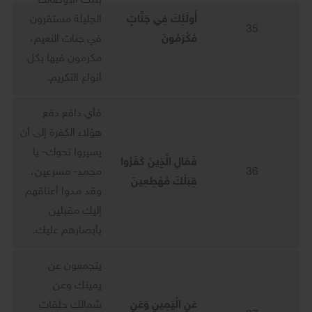
بتلك الأوصاف
أُولَئِكَ فِي جَنَّاتٍ
الجليلة مستقرون
35
مُكْرَمُونَ
في جنات النعيم،
مكرمون فيها بكل
أنواع التكريم.
فأي دافع دفع
هؤلاء الكفرة إلى أن
يسيروا نحوك- يا
فَمَالِ الَّذِينَ كَفَرُوا
36
محمد- مسرعين،
قِبَلَكَ مُهْطِعِينَ
وقد مدوا أعناقهم
إليك مقبلين
بأبصارهم عليك.
يتجمعون عن
يمينك وعن
عَنِ الْيَمِينِ وَعَنِ
شمالك حلقات