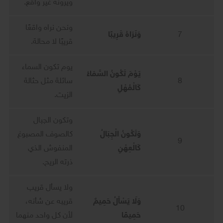
ويرونه غير واقع.
ونحن نراه واقعًا
7
وَنَرَاهُ قَرِيبًا
قريبًا لا محالة.
يوم تكون السماء
يَوْمَ تَكُونُ السَّمَاءُ
8
سائلة مثل حثالة
كَالْمُهْلِ
الزيت.
وتكون الجبال
وَتَكُونُ الْجِبَالُ
كالصوف المصبوغ
9
كَالْعِهْنِ
المنفوش الذي
ذرته الريح.
ولا يسأل قريب
وَلَا يَسْأَلُ حَمِيمٌ
قريبه عن شأنه،
10
حَمِيمًا
لأن كل واحد منهما