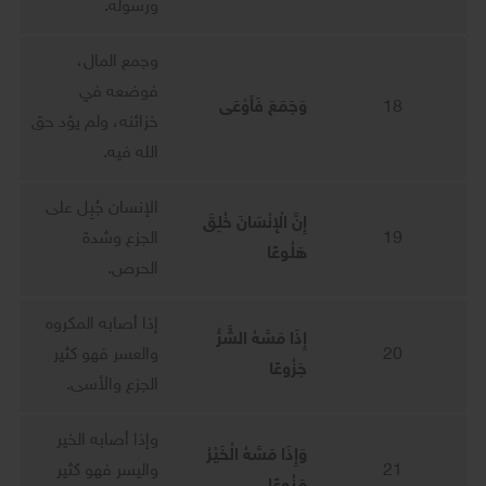
ورسوله.
وجمع المال،
فوضعه في
18
وَجَمَعَ فَأَوْعَى
خزائنه، ولم يؤد حق
الله فيه.
الإنسان جُبِل على
إِنَّ الْإِنْسَانَ خُلِقَ
19
الجزع وشدة
هَلُوعًا
الحرص.
إذا أصابه المكروه
إِذَا مَسَّهُ الشَّرُّ
20
والعسر فهو كثير
جَزُوعًا
الجزع والأسى.
وإذا أصابه الخير
وَإِذَا مَسَّهُ الْخَيْرُ
21
واليسر فهو كثير