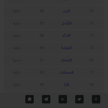
72
الجن
28
مكية
73
المُزَّمل
20
مكية
74
المُدَّثر
56
مكية
75
القيامة
40
مكية
76
الإنسان
31
مدنية
77
المرسلات
50
مكية
78
النّبأ
40
مكية
79
النّازعات
46
مكية