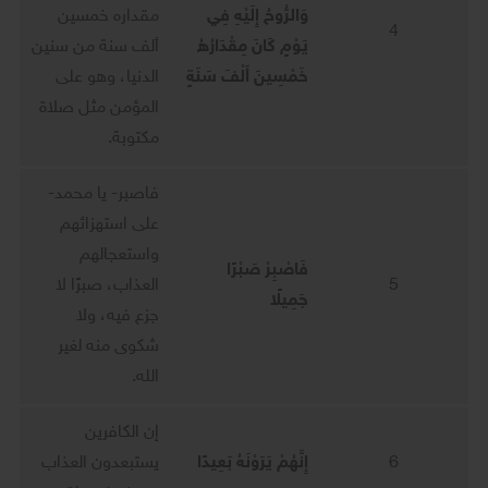
وَالرُّوحُ إِلَيْهِ فِي
مقداره خمسين
4
يَوْمٍ كَانَ مِقْدَارُهُ
ألف سنة من سنين
خَمْسِينَ أَلْفَ سَنَةٍ
الدنيا، وهو على
المؤمن مثل صلاة
مكتوبة.
فاصبر- يا محمد-
على استهزائهم
واستعجالهم
فَاصْبِرْ صَبْرًا
5
العذاب، صبرًا لا
جَمِيلًا
جزع فيه، ولا
شكوى منه لغير
الله.
إن الكافرين
6
إِنَّهُمْ يَرَوْنَهُ بَعِيدًا
يستبعدون العذاب