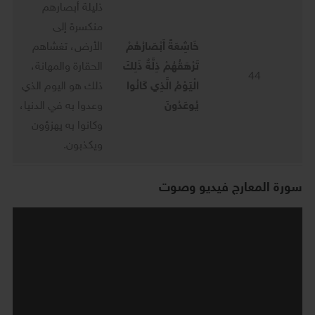
ذليلة أبصارهم
منكسرة إلى
خَاشِعَةً أَبْصَارُهُمْ
الأرض، تغشاهم
تَرْهَقُهُمْ ذِلَّةٌ ذَلِكَ
الحقارة والمهانة،
44
الْيَوْمُ الَّذِي كَانُوا
ذلك هو اليوم الذي
يُوعَدُونَ
وعدوا به في الدنيا،
وكانوا به يهزؤون
ويكذبون.
سورة المعارج فيديو وصوت