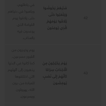
في باطلهم،
فَذَرْهُمْ يَخُوضُوا
ويلعبوا في دنياهم
وَيَلْعَبُوا حَتَّى
42
حتى يلاقوا يوم
يُلَاقُوا يَوْمَهُمُ
القيامة الذي
الَّذِي يُوعَدُونَ
يوعدون فيه
بالعذاب.
يوم يخرجون من
القبور مسرعين،
يَوْمَ يَخْرُجُونَ مِنَ
كما كانوا في الدنيا
الْأَجْدَاثِ سِرَاعًا
يذهبون إلى آلهتهم
43
كَأَنَّهُمْ إِلَى نُصُبٍ
التي اختلقوها
يُوفِضُونَ
للعبادة من دون
الله، يهرولون
ويسرعون.