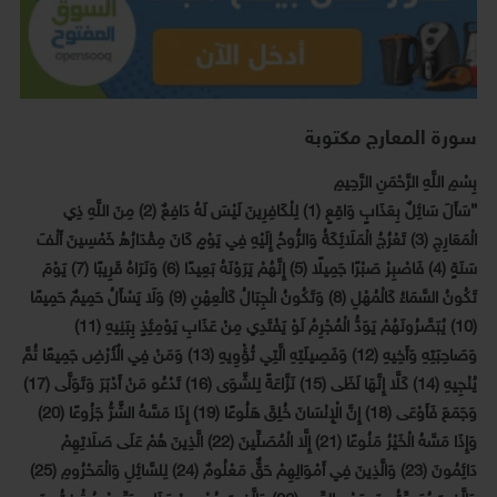
سورة المعارج مكتوبة
بِسْمِ اللَّهِ الرَّحْمَنِ الرَّحِيمِ
{سَأَلَ سَائِلٌ بِعَذَابٍ وَاقِعٍ (1) لِلْكَافِرِينَ لَيْسَ لَهُ دَافِعٌ (2) مِنَ اللَّهِ ذِي
الْمَعَارِجِ (3) تَعْرُجُ الْمَلَائِكَةُ وَالرُّوحُ إِلَيْهِ فِي يَوْمٍ كَانَ مِقْدَارُهُ خَمْسِينَ أَلْفَ
سَنَةٍ (4) فَاصْبِرْ صَبْرًا جَمِيلًا (5) إِنَّهُمْ يَرَوْنَهُ بَعِيدًا (6) وَنَرَاهُ قَرِيبًا (7) يَوْمَ
تَكُونُ السَّمَاءُ كَالْمُهْلِ (8) وَتَكُونُ الْجِبَالُ كَالْعِهْنِ (9) وَلَا يَسْأَلُ حَمِيمٌ حَمِيمًا
(10) يُبَصَّرُونَهُمْ يَوَدُّ الْمُجْرِمُ لَوْ يَفْتَدِي مِنْ عَذَابِ يَوْمِئِذٍ بِبَنِيهِ (11)
وَصَاحِبَتِهِ وَأَخِيهِ (12) وَفَصِيلَتِهِ الَّتِي تُؤْوِيهِ (13) وَمَنْ فِي الْأَرْضِ جَمِيعًا ثُمَّ
يُنْجِيهِ (14) كَلَّا إِنَّهَا لَظَى (15) نَزَّاعَةً لِلشَّوَى (16) تَدْعُو مَنْ أَدْبَرَ وَتَوَلَّى (17)
وَجَمَعَ فَأَوْعَى (18) إِنَّ الْإِنْسَانَ خُلِقَ هَلُوعًا (19) إِذَا مَسَّهُ الشَّرُّ جَزُوعًا (20)
وَإِذَا مَسَّهُ الْخَيْرُ مَنُوعًا (21) إِلَّا الْمُصَلِّينَ (22) الَّذِينَ هُمْ عَلَى صَلَاتِهِمْ
دَائِمُونَ (23) وَالَّذِينَ فِي أَمْوَالِهِمْ حَقٌّ مَعْلُومٌ (24) لِلسَّائِلِ وَالْمَحْرُومِ (25)