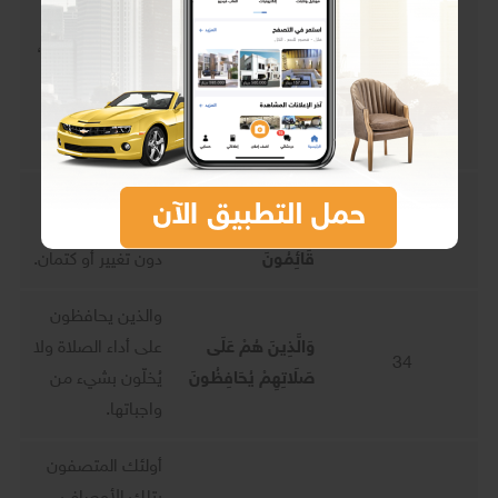
حافظون لأمانات
وَالَّذِينَ هُمْ
الله، أمانات العباد،
32
لِأَمَانَاتِهِمْ وَعَهْدِهِمْ
وحافظون
رَاعُونَ
لعهودهم مع الله
تعالى ومع العباد.
وَالَّذِينَ هُمْ
والذين يؤدون
33
بِشَهَادَاتِهِمْ
شهاداتهم بالحق
قَائِمُونَ
دون تغيير أو كتمان.
والذين يحافظون
وَالَّذِينَ هُمْ عَلَى
على أداء الصلاة ولا
34
صَلَاتِهِمْ يُحَافِظُونَ
يُخلّون بشيء من
واجباتها.
أولئك المتصفون