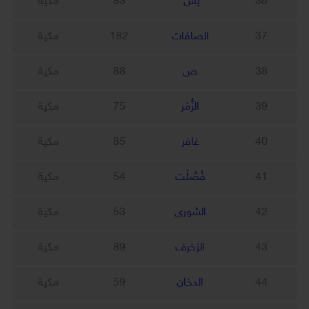
36
يس
83
مكية
37
الصافات
182
مكية
38
ص
88
مكية
39
الزُّمَر
75
مكية
40
غافر
85
مكية
41
فُصِّلَت
54
مكية
42
الشورى
53
مكية
43
الزخرف
89
مكية
44
الدخان
59
مكية